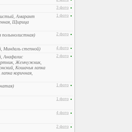
•
3 фото
•
1 фото
•
систый, Амарант
енная, Щирица
2 фото
•
я полынолистная)
4 фото
•
й, Миндаль степной)
2 фото
•
й, Анафалис
мертник, Жемчужник,
нский, Кошачья лапка
лапка коричная,
1 фото
•
нчатая)
1 фото
•
4 фото
•
2 фото
•