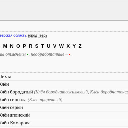
верская область
,
город Тверь
L
M
N
O
P
R
S
T
U
V
W
X
Y
Z
ны отмечены
•
, необработанные –
•
.
Пихта
Клён
Клён бородатый
(Клён бородчатожилковый, Клён бородчатоне
Клён гиннала
(Клён приречный)
Клён серый
Клён японский
Клён Комарова