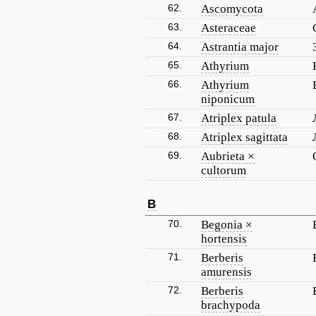
62.
Ascomycota
63.
Asteraceae
64.
Astrantia major
65.
Athyrium
66.
Athyrium
niponicum
67.
Atriplex patula
68.
Atriplex sagittata
69.
Aubrieta ×
cultorum
B
70.
Begonia ×
hortensis
71.
Berberis
amurensis
72.
Berberis
brachypoda