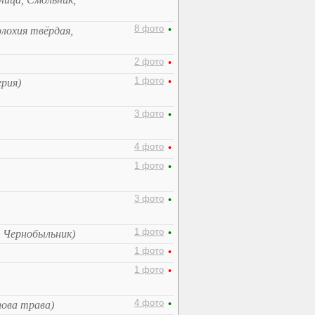
8 фото
•
лохия твёрдая,
2 фото
•
1 фото
•
ерия)
3 фото
•
4 фото
•
1 фото
•
3 фото
•
1 фото
•
 Чернобыльник)
1 фото
•
1 фото
•
4 фото
•
пова трава)