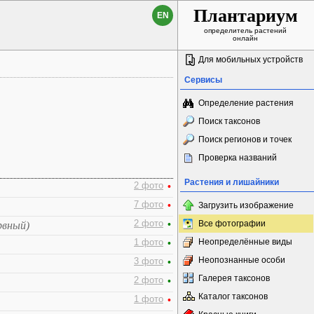
Плантариум
EN
определитель растений
онлайн
Для мобильных устройств
Сервисы
Определение растения
Поиск таксонов
Поиск регионов и точек
Проверка названий
Растения и лишайники
2 фото
•
7 фото
•
Загрузить изображение
2 фото
•
Все фотографии
рвный)
Неопределённые виды
1 фото
•
Неопознанные особи
3 фото
•
Галерея таксонов
2 фото
•
Каталог таксонов
1 фото
•