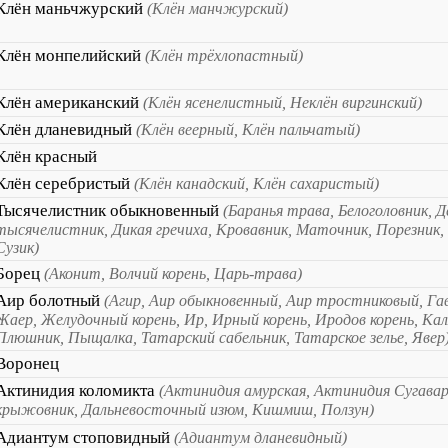
Клён маньчжурский
(Клён манчжурский)
Клён монпелийский
(Клён трёхлопастный)
Клён американский
(Клён ясенелистный, Неклён виргинский)
Клён дланевидный
(Клён веерный, Клён пальчатый)
Клён красный
Клён серебристый
(Клён канадский, Клён сахаристый)
Тысячелистник обыкновенный
(Баранья трава, Белоголовник, Д
тысячелистник, Дикая гречиха, Кровавник, Маточник, Порезник,
Сузик)
Борец
(Аконит, Волчий корень, Царь-трава)
Аир болотный
(Агир, Аир обыкновенный, Аир тростниковый, Гав
Жаер, Желудочный корень, Ир, Ирный корень, Иродов корень, Кал
Плюшник, Пыщалка, Татарский сабельник, Татарское зелье, Явер
Воронец
Актинидия коломикта
(Актинидия амурская, Актинидия Сугава
крыжовник, Дальневосточный изюм, Кишмиш, Ползун)
Адиантум стоповидный
(Адиантум дланевидный)