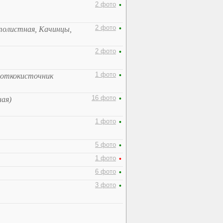
2 фото
•
2 фото
•
толистная, Качинцы,
2 фото
•
1 фото
•
роткокисточник
16 фото
•
ная)
1 фото
•
5 фото
•
1 фото
•
6 фото
•
3 фото
•