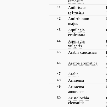
ramosum
41.
Anthriscus
sylvestris
42.
Antirrhinum
majus
43.
Aquilegia
ecalcarata
44.
Aquilegia
vulgaris
45.
Arabis caucasica
46.
Arafoe aromatica
47.
Aralia
48.
Arisaema
49.
Arisaema
amurense
50.
Aristolochia
clematitis