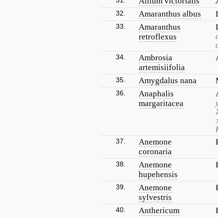
31.
Allium victorialis
32.
Amaranthus albus
33.
Amaranthus
retroflexus
34.
Ambrosia
artemisiifolia
35.
Amygdalus nana
36.
Anaphalis
margaritacea
37.
Anemone
coronaria
38.
Anemone
hupehensis
39.
Anemone
sylvestris
40.
Anthericum