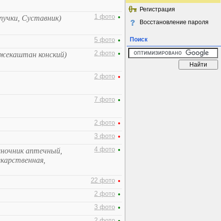
Регистрация
1 фото
•
пучки, Суставник)
Восстановление пароля
Поиск
5 фото
•
2 фото
•
Лжекаштан конский)
2 фото
•
7 фото
•
2 фото
•
3 фото
•
4 фото
•
сночник аптечный,
екарственная,
22 фото
•
2 фото
•
3 фото
•
2 фото