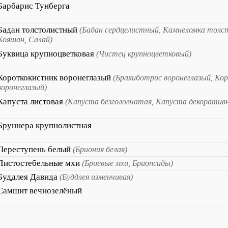
Барбарис Тунберга
Бадан толстолистный
(Бадан сердцелистный, Камнеломка толс
Кояшан, Салай)
Буквица крупноцветковая
(Чистец крупноцветковый)
Короткокистник воронеглазый
(Брахиботрис воронеглазый, Ко
воронеглазый)
Капуста листовая
(Капуста безголовчатая, Капуста декоратив
Бруннера крупнолистная
Переступень белый
(Бриония белая)
Листостебельные мхи
(Бриевые мхи, Бриопсиды)
Буддлея Давида
(Буддлея изменчивая)
Самшит вечнозелёный