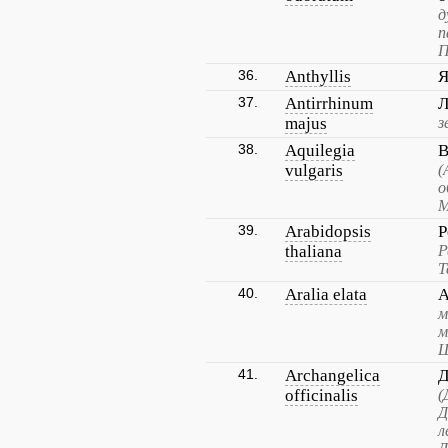
д
п
П
36.
Anthyllis
Я
37.
Antirrhinum
Л
majus
з
38.
Aquilegia
В
vulgaris
(
о
М
39.
Arabidopsis
Р
thaliana
Р
Т
40.
Aralia elata
А
м
м
Ш
41.
Archangelica
Д
officinalis
(
Д
л