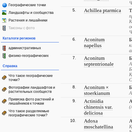
Ч
Географические точки
5.
Achillea ptarmica
Т
Ландшафты и сообщества
п
Растения и лишайники
К
о
Таксоны с фото
Ч
Каталоги регионов
6.
Aconitum
Б
napellus
к
административных
а
физико-географических
7.
Aconitum
Б
septentrionale
А
Справка
Б
К
Что такое географические
С
точки?
8.
Aconitum ×
Б
Фотографии ландшафтов и
растительных сообществ
stoerkianum
А
Привязка фото растений и
9.
Actinidia
А
лишайников к точкам
chinensis var.
(
Что такое разделяемые
deliciosa
географические точки?
10.
Adoxa
А
moschatellina
К
М