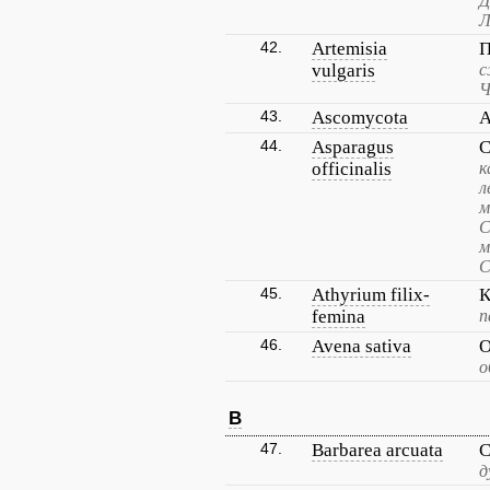
Д
Л
42.
Artemisia
П
vulgaris
с
Ч
43.
Ascomycota
А
44.
Asparagus
С
officinalis
к
л
м
С
м
С
45.
Athyrium filix-
К
femina
п
46.
Avena sativa
О
о
B
47.
Barbarea arcuata
С
д