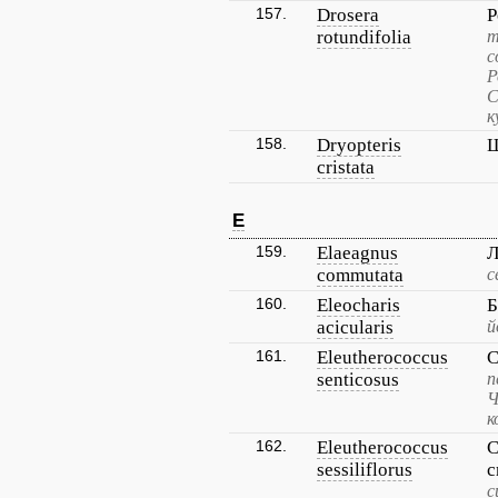
157.
Drosera
Р
rotundifolia
т
с
Р
С
к
158.
Dryopteris
Щ
cristata
E
159.
Elaeagnus
Л
commutata
с
160.
Eleocharis
Б
acicularis
й
161.
Eleutherococcus
С
senticosus
п
Ч
к
162.
Eleutherococcus
С
sessiliflorus
с
с