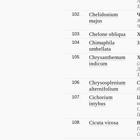
А
Х
102.
Chelidonium
Ч
majus
Ж
Ч
103.
Chelone obliqua
Х
104.
Chimaphila
З
umbellata
105.
Chrysanthemum
Х
indicum
(
Д
Х
106.
Chrysosplenium
С
alternifolium
(
107.
Cichorium
Ц
intybus
к
С
Щ
108.
Cicuta virosa
В
Г
О