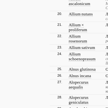
ascalonicum
М
С
20.
Allium nutans
Л
с
21.
Allium ×
Л
proliferum
22.
Allium
Л
rosenorum
р
23.
Allium sativum
Л
24.
Allium
Л
schoenoprasum
с
Ш
25.
Alnus glutinosa
О
26.
Alnus incana
О
27.
Alopecurus
Л
aequalis
к
к
28.
Alopecurus
Л
geniculatus