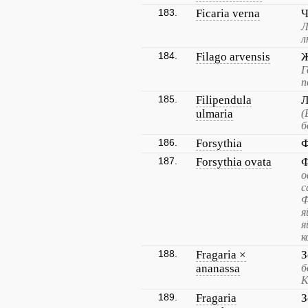
183.
Ficaria verna
Ч
Л
л
184.
Filago arvensis
Ж
Г
п
185.
Filipendula
Л
ulmaria
(
б
186.
Forsythia
Ф
187.
Forsythia ovata
Ф
о
с
Ф
я
я
к
188.
Fragaria ×
З
ananassa
б
К
189.
Fragaria
З