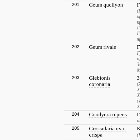
201.
Geum quellyon
Г
(
к
к
Г
Г
я
202.
Geum rivale
Г
Г
п
З
М
203.
Glebionis
З
coronaria
(
Х
Х
с
Х
204.
Goodyera repens
Г
п
205.
Grossularia uva-
К
crispa
(