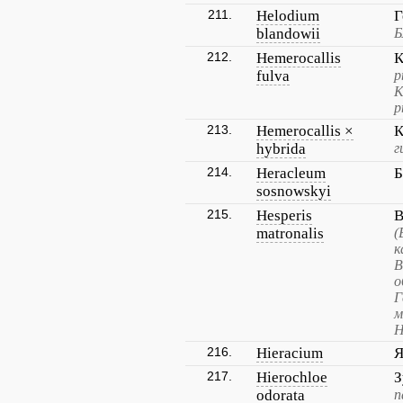
211.
Helodium
Г
blandowii
Б
212.
Hemerocallis
К
fulva
р
К
р
213.
Hemerocallis ×
К
hybrida
г
214.
Heracleum
Б
sosnowskyi
215.
Hesperis
В
matronalis
(
к
В
о
Г
м
Н
216.
Hieracium
Я
217.
Hierochloe
З
odorata
п