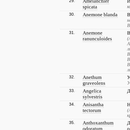
29.
Amelanchier
И
spicata
к
30.
Anemone blanda
В
н
В
31.
Anemone
В
ranunculoides
(
А
л
В
В
В
л
32.
Anethum
У
graveolens
У
33.
Angelica
Д
sylvestris
34.
Anisantha
Н
tectorum
(
к
35.
Anthoxanthum
Д
odoratum
о