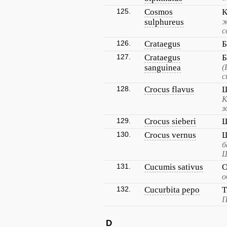
125.
Cosmos
К
sulphureus
ж
с
126.
Crataegus
Б
127.
Crataegus
Б
sanguinea
(
с
128.
Crocus flavus
Ш
К
з
129.
Crocus sieberi
Ш
130.
Crocus vernus
Ш
б
Ш
131.
Cucumis sativus
О
о
132.
Cucurbita pepo
Т
П
D