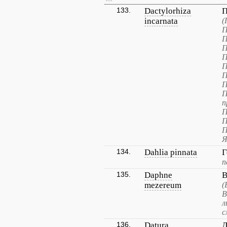
133.
Dactylorhiza
П
incarnata
(
П
П
П
П
П
П
П
П
п
П
П
П
Я
134.
Dahlia pinnata
Г
п
135.
Daphne
В
mezereum
(
В
л
с
136.
Datura
Д