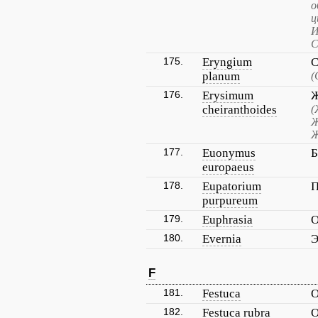
о
ц
И
С
175.
Eryngium
С
planum
(
176.
Erysimum
Ж
cheiranthoides
(
Ж
Ж
177.
Euonymus
Б
europaeus
178.
Eupatorium
П
purpureum
179.
Euphrasia
О
180.
Evernia
Э
F
181.
Festuca
О
182.
Festuca rubra
О