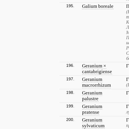
195.
Galium boreale
П
(
т
К
Л
М
П
н
Р
С
б
196.
Geranium ×
Г
cantabrigiense
197.
Geranium
Г
macrorrhizum
(
198.
Geranium
Г
palustre
199.
Geranium
Г
pratense
л
200.
Geranium
Г
sylvaticum
п