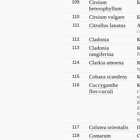
109.
Cirsium
Б
heterophyllum
110.
Cirsium vulgare
Б
111.
Citrullus lanatus
А
с
112.
Cladonia
К
113.
Cladonia
К
rangiferina
К
114.
Clarkia amoena
К
п
115.
Cobaea scandens
К
116.
Coccyganthe
К
flos-cuculi
(
к
К
К
К
к
117.
Colutea orientalis
П
118.
Comarum
С