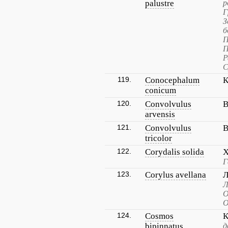
palustre
р
Г
З
б
П
П
Р
С
119.
Conocephalum
К
conicum
120.
Convolvulus
В
arvensis
121.
Convolvulus
В
tricolor
122.
Corydalis solida
Х
Г
123.
Corylus avellana
Л
Л
О
О
124.
Cosmos
К
bipinnatus
д