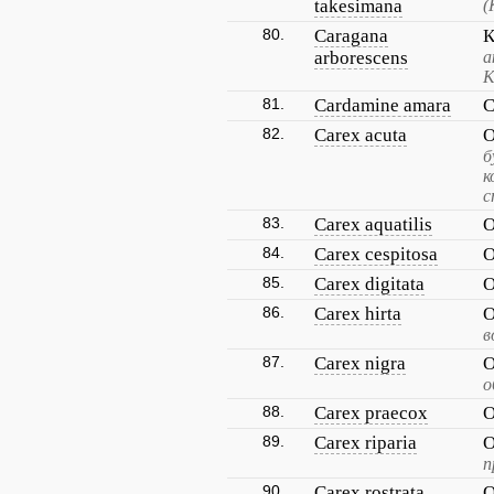
takesimana
(
80.
Caragana
К
arborescens
а
К
81.
Cardamine amara
С
82.
Carex acuta
О
б
к
с
83.
Carex aquatilis
О
84.
Carex cespitosa
О
85.
Carex digitata
О
86.
Carex hirta
О
в
87.
Carex nigra
О
о
88.
Carex praecox
О
89.
Carex riparia
О
п
90.
Carex rostrata
О