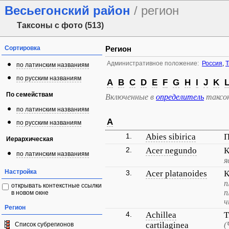
Весьегонский район
/ регион
Таксоны с фото (513)
Сортировка
Регион
Административное положение:
Россия
,
Т
по латинским названиям
по русским названиям
A
B
C
D
E
F
G
H
I
J
K
По семействам
Включенные в
определитель
таксо
по латинским названиям
A
по русским названиям
1.
Abies sibirica
П
Иерархическая
2.
Acer negundo
К
по латинским названиям
я
Настройка
3.
Acer platanoides
К
п
открывать контекстные ссылки
п
в новом окне
ч
Регион
4.
Achillea
Т
cartilaginea
(
Список субрегионов