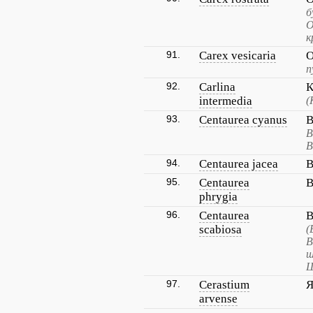
б
О
к
91.
Carex vesicaria
О
п
92.
Carlina
К
intermedia
(
93.
Centaurea cyanus
В
В
В
94.
Centaurea jacea
В
95.
Centaurea
В
phrygia
96.
Centaurea
В
scabiosa
(
В
ш
Ш
97.
Cerastium
Я
arvense