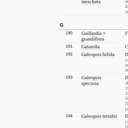
moschata
в
К
м
G
190.
Gaillardia ×
Г
grandiflora
191.
Galatella
С
192.
Galeopsis bifida
П
(
в
д
193.
Galeopsis
П
speciosa
Ж
З
З
П
П
р
194.
Galeopsis tetrahit
П
(
П