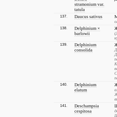
stramonium var.
tatula
137.
Daucus sativus
М
о
138.
Delphinium ×
Ж
barlowii
(
к
139.
Delphinium
Ж
consolida
Д
Д
п
К
в
С
п
140.
Delphinium
Ж
elatum
а
Ж
в
141.
Deschampsia
Щ
cespitosa
д
Щ