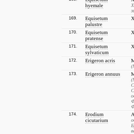
hyemale
Х
з
169.
Equisetum
Х
palustre
170.
Equisetum
Х
pratense
171.
Equisetum
Х
sylvaticum
172.
Erigeron acris
М
(
173.
Erigeron annuus
М
(
С
С
о
Ф
Ф
174.
Erodium
А
cicutarium
о
Б
в