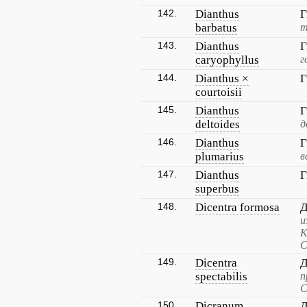
142.
Dianthus
Г
barbatus
т
143.
Dianthus
Г
caryophyllus
г
144.
Dianthus ×
Г
courtoisii
145.
Dianthus
Г
deltoides
д
146.
Dianthus
Г
plumarius
в
147.
Dianthus
Г
superbus
148.
Dicentra formosa
Д
и
К
С
149.
Dicentra
Д
spectabilis
п
С
150.
Dicranum
Д