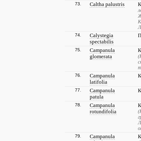
73.
Caltha palustris
К
л
Ж
К
Л
74.
Calystegia
П
spectabilis
75.
Campanula
К
glomerata
(
с
т
76.
Campanula
К
latifolia
77.
Campanula
К
patula
78.
Campanula
К
rotundifolia
(
г
Л
о
79.
Campanula
К