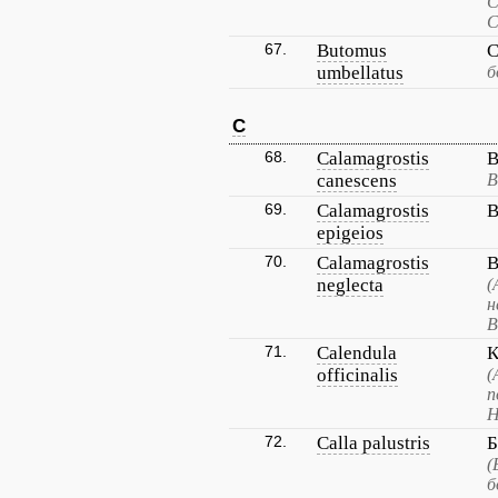
С
С
67.
Butomus
С
umbellatus
б
C
68.
Calamagrostis
В
canescens
В
69.
Calamagrostis
В
epigeios
70.
Calamagrostis
В
neglecta
(
н
В
71.
Calendula
К
officinalis
(
п
Н
72.
Calla palustris
Б
(
б