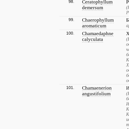
98.
Ceratophyllum
Р
demersum
(
Р
99.
Chaerophyllum
Б
aromaticum
а
100.
Chamaedaphne
Х
calyculata
(
о
ч
б
К
Х
о
б
о
101.
Chamaenerion
И
angustifolium
(
б
И
К
К
и
т