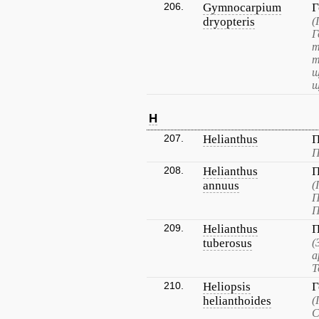
206.
Gymnocarpium
Г
dryopteris
(
Г
т
т
щ
щ
H
207.
Helianthus
П
П
208.
Helianthus
П
annuus
(
П
П
209.
Helianthus
П
tuberosus
(
а
Т
210.
Heliopsis
Г
helianthoides
(
С