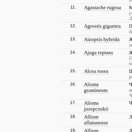
11.
Agastache rugosa
М
(
Л
12.
Agrostis gigantea
П
б
13.
Aizopsis hybrida
Ж
г
14.
Ajuga reptans
Ж
Г
п
15.
Alcea rosea
Ш
р
16.
Alisma
Ч
gramineum
в
Ч
17.
Alisma
Ч
juzepczukii
18.
Allium
Л
aflatunense
19.
Allium
Л