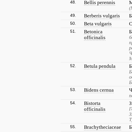
48.
Bellis perennis
М
(
49.
Berberis vulgaris
Б
50.
Beta vulgaris
С
51.
Betonica
Б
officinalis
б
п
р
Ч
М
52.
Betula pendula
Б
Б
о
Б
53.
Bidens cernua
Ч
п
54.
Bistorta
З
officinalis
Г
З
Т
55.
Brachytheciaceae
Б