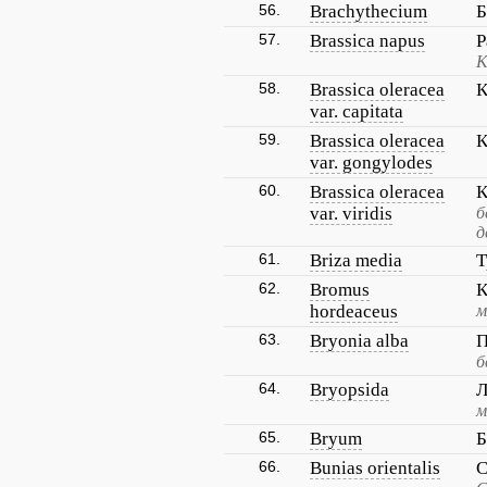
56.
Brachythecium
Б
57.
Brassica napus
Р
К
58.
Brassica oleracea
К
var. capitata
59.
Brassica oleracea
К
var. gongylodes
60.
Brassica oleracea
К
var. viridis
б
д
61.
Briza media
Т
62.
Bromus
К
hordeaceus
м
63.
Bryonia alba
П
б
64.
Bryopsida
Л
м
65.
Bryum
66.
Bunias orientalis
С