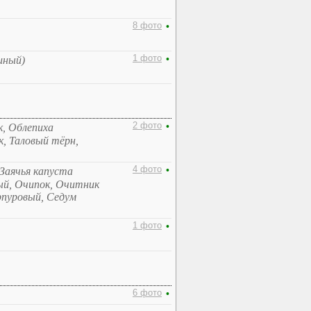
8 фото
•
1 фото
•
иный)
2 фото
•
к, Облепиха
к, Таловый тёрн,
4 фото
•
 Заячья капуста
й, Очипок, Очитник
рпуровый, Седум
1 фото
•
6 фото
•