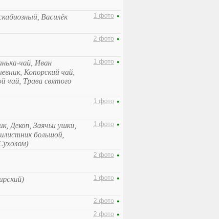
1 фото
•
 скабиозный, Василёк
2 фото
•
1 фото
•
анька-чай, Иван
евник, Копорский чай,
й чай, Трава святого
1 фото
•
1 фото
•
к, Декоп, Заячьи ушки,
илистник большой,
Сухолом)
2 фото
•
1 фото
•
ирский)
2 фото
•
2 фото
•