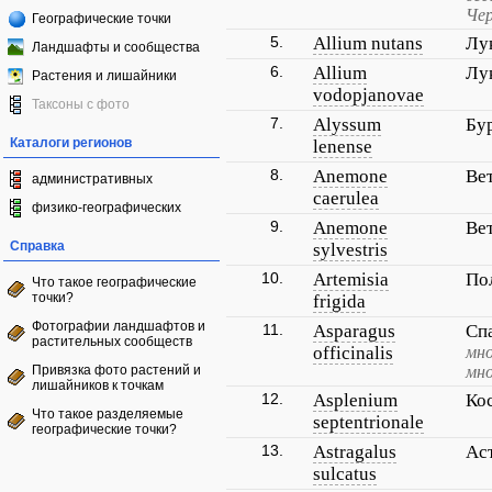
Чер
Географические точки
5.
Allium nutans
Лу
Ландшафты и сообщества
6.
Allium
Лу
Растения и лишайники
vodopjanovae
Таксоны с фото
7.
Alyssum
Бу
Каталоги регионов
lenense
8.
Anemone
Ве
административных
caerulea
физико-географических
9.
Anemone
Ве
Справка
sylvestris
10.
Artemisia
По
Что такое географические
точки?
frigida
Фотографии ландшафтов и
11.
Asparagus
Сп
растительных сообществ
officinalis
мно
Привязка фото растений и
мно
лишайников к точкам
12.
Asplenium
Ко
Что такое разделяемые
septentrionale
географические точки?
13.
Astragalus
Ас
sulcatus