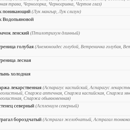
ная трава, Черногорка, Черногривка, Чертов глаз)
к поникающий
(Лук мангыр, Лук слизун)
к Водопьяновой
рачок ленский
(Птилотрихум длинный)
треница голубая
(Анемоноидес голубой, Ветреничка голубая, Ве
треница лесная
лынь холодная
аржа лекарственная
(Аспарагус каспийский, Аспарагус лекарств
голистный, Спаржа аптечная, Спаржа каспийская, Спаржа мн
голистная, Спаржа обыкновенная)
стенец северный
(Асплениум северный)
трагал бороздчатый
(Астрагал желобчатый, Астрагал тонкоко