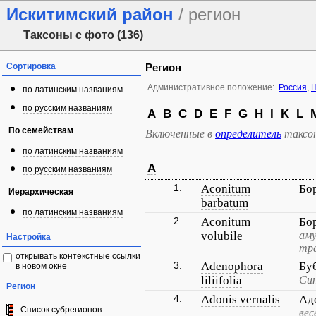
Искитимский район
/ регион
Таксоны с фото (136)
Сортировка
Регион
Административное положение:
Россия
,
Н
по латинским названиям
по русским названиям
A
B
C
D
E
F
G
H
I
K
L
По семействам
Включенные в
определитель
таксо
по латинским названиям
A
по русским названиям
1.
Aconitum
Бо
Иерархическая
barbatum
по латинским названиям
2.
Aconitum
Бо
volubile
аму
Настройка
тра
открывать контекстные ссылки
3.
Adenophora
Бу
в новом окне
liliifolia
Син
Регион
4.
Adonis vernalis
Ад
Список субрегионов
вес