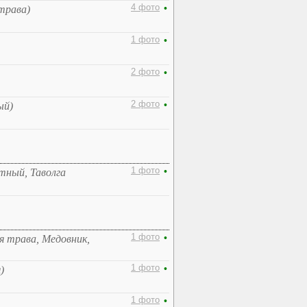
4 фото
•
трава)
1 фото
•
2 фото
•
2 фото
•
ый)
1 фото
•
тный, Таволга
1 фото
•
я трава, Медовник,
1 фото
•
)
1 фото
•