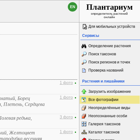
Плантариум
EN
определитель растений
онлайн
Для мобильных устройств
Сервисы
Определение растения
Поиск таксонов
Поиск регионов и точек
Проверка названий
Растения и лишайники
1 фото
•
Загрузить изображение
1 фото
•
хнатый, Борец
Все фотографии
а, Плетень, Сердцева
Неопределённые виды
Неопознанные особи
3 фото
•
олевая редька,
Галерея таксонов
1 фото
•
нний, Желтоцвет
Каталог таксонов
Стародубка весенняя,