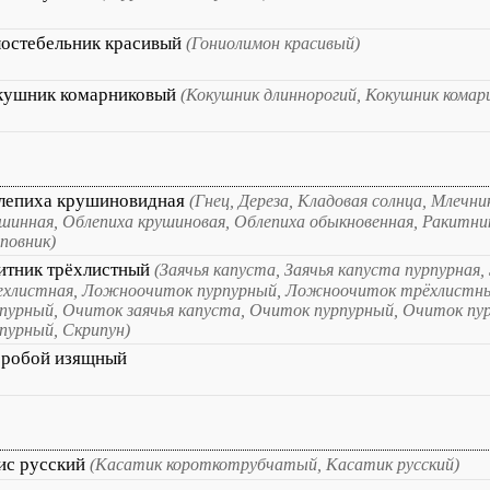
лостебельник красивый
(Гониолимон красивый)
кушник комарниковый
(Кокушник длиннорогий, Кокушник комар
лепиха крушиновидная
(Гнец, Дереза, Кладовая солнца, Млечни
шинная, Облепиха крушиновая, Облепиха обыкновенная, Ракитни
повник)
итник трёхлистный
(Заячья капуста, Заячья капуста пурпурная,
ехлистная, Ложноочиток пурпурный, Ложноочиток трёхлистны
пурный, Очиток заячья капуста, Очиток пурпурный, Очиток пу
пурный, Скрипун)
еробой изящный
ис русский
(Касатик короткотрубчатый, Касатик русский)