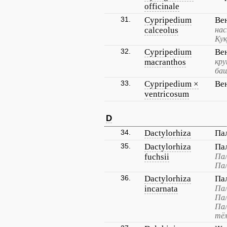
officinale
31.
Cypripedium
Ве
calceolus
нас
Кук
32.
Cypripedium
Ве
macranthos
кру
баш
33.
Cypripedium ×
Ве
ventricosum
D
34.
Dactylorhiza
Па
35.
Dactylorhiza
Па
fuchsii
Пал
Пал
36.
Dactylorhiza
Па
incarnata
Пал
Пал
Пал
тё