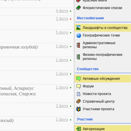
Красные книги
Флористические списки
4 фото
•
Местообитания
2 фото
•
Ландшафты и сообщества
5 фото
•
Географические точки
Административные
1 фото
•
тровочник голубой)
регионы
Физико-географические
регионы
1 фото
•
Сообщество
1 фото
•
Активные обсуждения
Форум
1 фото
•
енный, Аспарагус
огоиглая, Спаржа
Новости проекта
Справочный центр
2 фото
•
Участники проекта
Участник
1 фото
•
лосый)
Авторизация