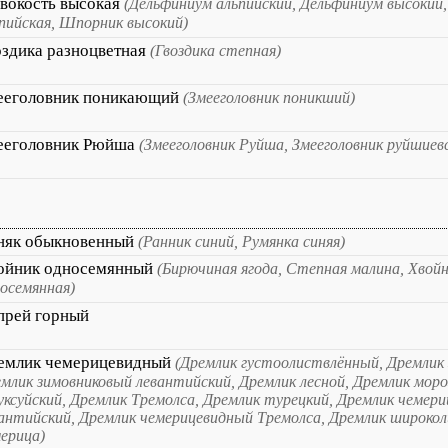
вокость высокая
(Дельфиниум альпийский, Дельфиниум высокий
пийская, Шпорник высокий)
оздика разноцветная
(Гвоздика степная)
ееголовник поникающий
(Змееголовник поникший)
ееголовник Рюйша
(Змееголовник Руйша, Змееголовник руйшиев
няк обыкновенный
(Ранник синий, Румянка синяя)
ойник односемянный
(Бирючиная ягода, Степная малина, Хвой
осемянная)
прей горный
емлик чемерицевидный
(Дремлик густоолиствлённый, Дремлик
млик зимовниковый левантийский, Дремлик лесной, Дремлик моро
уксуйский, Дремлик Тремолса, Дремлик турецкий, Дремлик чемер
антийский, Дремлик чемерицевидный Тремолса, Дремлик широко
ерица)