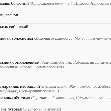
емлик болотный
(Артрохилиум болотный, Шумира, Ярможник 
ощ лесной
ндык сибирский
лочай волосистый
(Молочай желтеющий, Молочай реснитчат
базник обыкновенный
(Земляные орешки, Лабазник шестилепес
кновенная, Таволга шестилепестная)
дмаренник настоящий
(Жёлтая кашка, Жёлтоголовник, Медова
дмарейник, Подмаренник жёлтый)
речавка лёгочная
(Горечавка обыкновенная, Сокольница лёгочная
рань луговая
(Журавельник луговой)