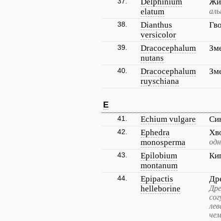
37.
Delphinium
Жи
elatum
аль
38.
Dianthus
Гв
versicolor
39.
Dracocephalum
Зм
nutans
40.
Dracocephalum
Зм
ruyschiana
E
41.
Echium vulgare
Си
42.
Ephedra
Хв
monosperma
одн
43.
Epilobium
Ки
montanum
44.
Epipactis
Др
helleborine
Дре
сог
лев
чем