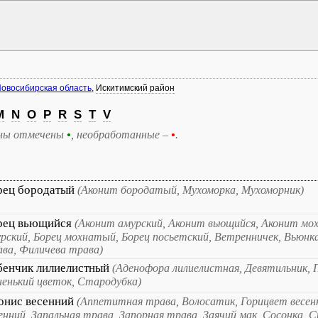
овосибирская область
,
Искитимский район
M
N
O
P
R
S
T
V
ны отмечены
•
, необработанные –
•
.
рец бородатый
(Аконит бородатый, Мухоморка, Мухоморник)
рец вьющийся
(Аконит амурский, Аконит вьющийся, Аконит мо
рский, Борец мохнатый, Борец посьетский, Ветренничек, Вьюнк
ва, Филичева трава)
бенчик лилиелистный
(Аденофора лилиелистная, Девятильник, П
енький цветок, Стародубка)
онис весенний
(Аппетитная трава, Волосатик, Горицвет весе
енний, Запальная трава, Запорная трава, Заячий мак, Сосонка, 