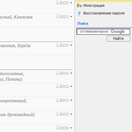
2 фото
•
Регистрация
Восстановление пароля
2 фото
•
расный, Княжник
Поиск
1 фото
•
овенная, Берёза
1 фото
•
лтоголовник,
и, Попики)
1 фото
•
1 фото
•
нноцветковый,
1 фото
•
ник древовидный)
3 фото
•