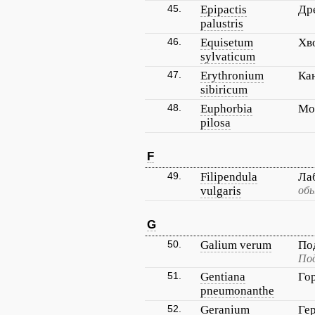
45.
Epipactis
Др
palustris
46.
Equisetum
Хв
sylvaticum
47.
Erythronium
Ка
sibiricum
48.
Euphorbia
Мо
pilosa
F
49.
Filipendula
Ла
vulgaris
обы
G
50.
Galium verum
По
По
51.
Gentiana
Го
pneumonanthe
52.
Geranium
Ге