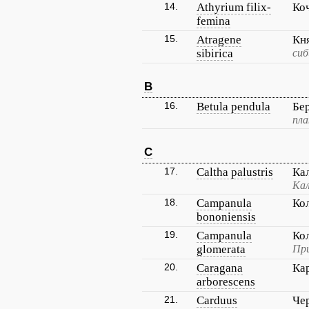
14.
Athyrium filix-
Ко
femina
15.
Atragene
Кн
sibirica
сиб
B
16.
Betula pendula
Бе
пла
C
17.
Caltha palustris
Ка
Кал
18.
Campanula
Ко
bononiensis
19.
Campanula
Ко
glomerata
Пр
20.
Caragana
Ка
arborescens
21.
Carduus
Че