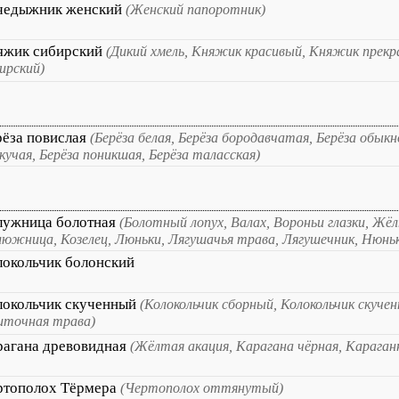
чедыжник женский
(Женский папоротник)
яжик сибирский
(Дикий хмель, Княжик красивый, Княжик прек
ирский)
рёза повислая
(Берёза белая, Берёза бородавчатая, Берёза обыкн
кучая, Берёза поникшая, Берёза таласская)
лужница болотная
(Болотный лопух, Валах, Вороньи глазки, Жё
южница, Козелец, Люньки, Лягушачья трава, Лягушечник, Нюньк
локольчик болонский
локольчик скученный
(Колокольчик сборный, Колокольчик скуче
иточная трава)
рагана древовидная
(Жёлтая акация, Карагана чёрная, Караган
ртополох Тёрмера
(Чертополох оттянутый)