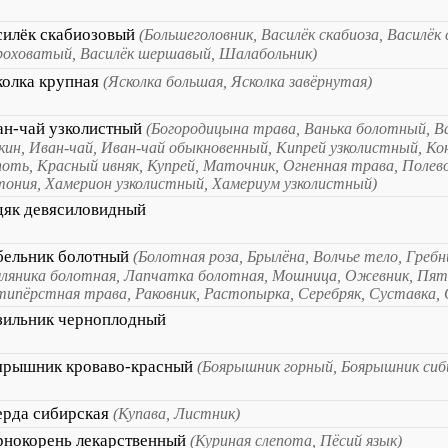
силёк скабиозовый
(Большеголовник, Василёк скабиоза, Василёк
оховатый, Василёк шершавый, Шалабольник)
колка крупная
(Ясколка большая, Ясколка завёрнутая)
ан-чай узколистный
(Богородицына трава, Ванька болотный, В
кин, Иван-чай, Иван-чай обыкновенный, Кипрей узколистный, Кон
оть, Красный ивняк, Купрей, Маточник, Огненная трава, Полево
ония, Хамерион узколистный, Хамериум узколистный)
дяк девясиловидный
бельник болотный
(Болотная роза, Брылёна, Волчье тело, Гребни
ляника болотная, Лапчатка болотная, Мошница, Ожевник, Пят
ипёрстная трава, Раковник, Растопырка, Серебряк, Суставка, 
зильник черноплодный
ярышник кроваво-красный
(Боярышник горный, Боярышник сиб
ерда сибирская
(Купава, Листник)
рнокорень лекарственный
(Куриная слепота, Пёсий язык)