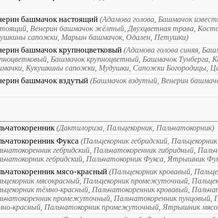
нерин башмачок настоящий
(Адамова голова, Башмачок извес
тоящий, Венерин башмачок жёлтый, Двухцветная трава, Косто
ушкины сапожки, Марьин башмачок, Одален, Петушки)
нерин башмачок крупноцветковый
(Адамова голова синяя, Баш
пноцветковый, Башмачок крупноцветный, Башмачок Тунберга, К
мачки, Кукушкины сапожки, Мудушки, Сапожки Богородицы, Ц
нерин башмачок вздутый
(Башмачок вздутый, Венерин башмач
льчатокоренник
(Дактилориза, Пальцекорник, Пальчатокорник)
льчатокоренник Фукса
(Пальцекорник гебридский, Пальцекорник
ьчатокоренник гебридский, Пальчатокоренник гибридный, Паль
ьчатокорник гебридский, Пальчатокорник Фукса, Ятрышник Фук
льчатокоренник мясо-красный
(Пальцекорник кровавый, Пальце
ьцекорник мясокрасный, Пальцекорник промежуточный, Пальцек
ьцекорник тёмно-красный, Пальчатокоренник кровавый, Пальча
ьчатокоренник промежуточный, Пальчатокоренник пунцовый, 
мно-красный, Пальчатокорник промежуточный, Ятрышник мясо