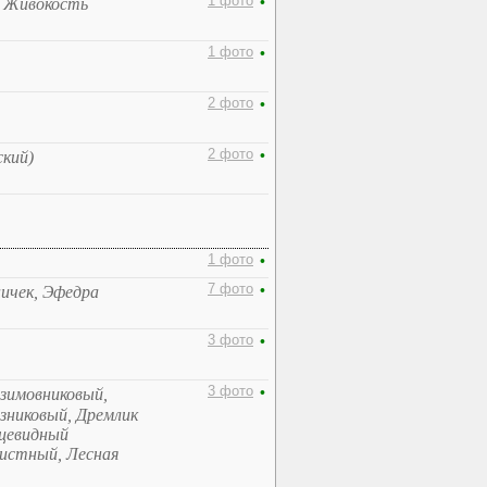
1 фото
•
, Живокость
1 фото
•
2 фото
•
2 фото
•
ский)
1 фото
•
7 фото
•
ничек, Эфедра
3 фото
•
3 фото
•
 зимовниковый,
зниковый, Дремлик
ицевидный
листный, Лесная