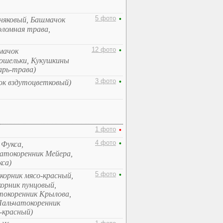
5 фото
•
тняковый, Башмачок
ломная трава,
12 фото
•
мачок
ошельки, Кукушкины
арь-трава)
3 фото
•
ок вздутоцветковый)
1 фото
•
4 фото
•
 Фукса,
чатокоренник Мейера,
са)
5 фото
•
корник мясо-красный,
орник пунцовый,
токоренник Крылова,
Пальчатокоренник
-красный)