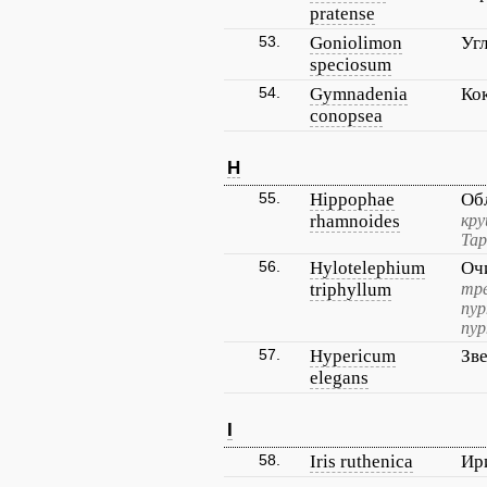
pratense
53.
Goniolimon
Уг
speciosum
54.
Gymnadenia
Ко
conopsea
H
55.
Hippophae
Об
rhamnoides
кру
Тар
56.
Hylotelephium
Оч
triphyllum
тр
пур
пур
57.
Hypericum
Зв
elegans
I
58.
Iris ruthenica
Ир