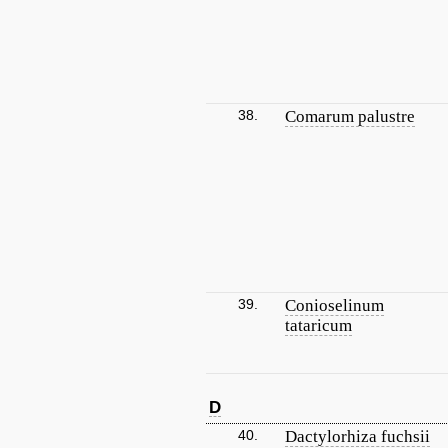
38.
Comarum palustre
39.
Conioselinum
tataricum
D
40.
Dactylorhiza fuchsii