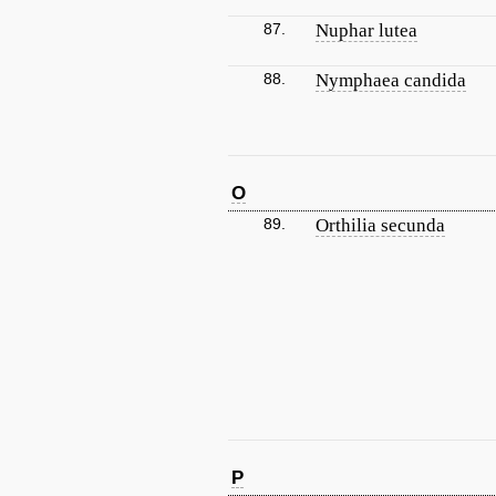
87.
Nuphar lutea
88.
Nymphaea candida
O
89.
Orthilia secunda
P