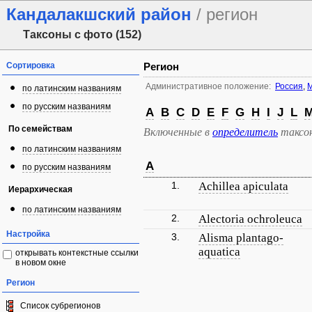
Кандалакшский район
/ регион
Таксоны с фото (152)
Сортировка
Регион
Административное положение:
Россия
,
М
по латинским названиям
по русским названиям
A
B
C
D
E
F
G
H
I
J
L
По семействам
Включенные в
определитель
таксо
по латинским названиям
A
по русским названиям
1.
Achillea apiculata
Иерархическая
по латинским названиям
2.
Alectoria ochroleuca
Настройка
3.
Alisma plantago-
aquatica
открывать контекстные ссылки
в новом окне
Регион
Список субрегионов