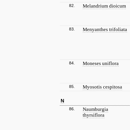
82.
Melandrium dioicum
83.
Menyanthes trifoliata
84.
Moneses uniflora
85.
Myosotis cespitosa
N
86.
Naumburgia
thyrsiflora