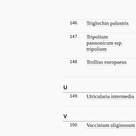
146.
Triglochin palustris
147.
Tripolium
pannonicum ssp.
tripolium
148.
Trollius europaeus
U
149.
Utricularia intermedia
V
150.
Vaccinium uliginosum