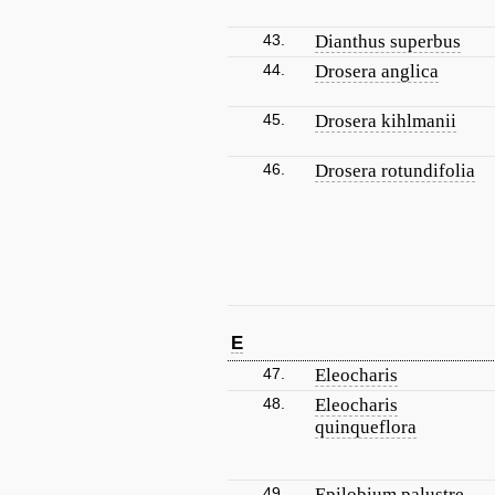
43.
Dianthus superbus
44.
Drosera anglica
45.
Drosera kihlmanii
46.
Drosera rotundifolia
E
47.
Eleocharis
48.
Eleocharis
quinqueflora
49.
Epilobium palustre