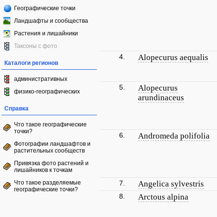
Географические точки
Ландшафты и сообщества
Растения и лишайники
Таксоны с фото
4.
Alopecurus aequalis
Каталоги регионов
административных
5.
Alopecurus
физико-географических
arundinaceus
Справка
Что такое географические
точки?
6.
Andromeda polifolia
Фотографии ландшафтов и
растительных сообществ
Привязка фото растений и
лишайников к точкам
Что такое разделяемые
7.
Angelica sylvestris
географические точки?
8.
Arctous alpina