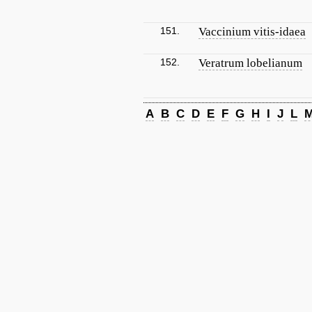
151.
Vaccinium vitis-idaea
152.
Veratrum lobelianum
A
B
C
D
E
F
G
H
I
J
L