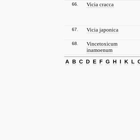
66.
Vicia cracca
67.
Vicia japonica
68.
Vincetoxicum
inamoenum
A
B
C
D
E
F
G
H
I
K
L