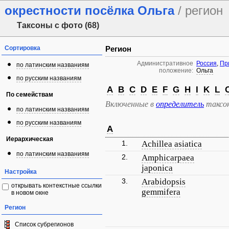
окрестности посёлка Ольга
/ регион
Таксоны с фото (68)
Сортировка
Регион
Административное
Россия
,
Пр
по латинским названиям
положение:
Ольга
по русским названиям
A
B
C
D
E
F
G
H
I
K
L
По семействам
Включенные в
определитель
таксо
по латинским названиям
по русским названиям
A
Иерархическая
1.
Achillea asiatica
по латинским названиям
2.
Amphicarpaea
japonica
Настройка
3.
Arabidopsis
открывать контекстные ссылки
gemmifera
в новом окне
Регион
Список субрегионов