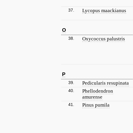
37.
Lycopus maackianus
O
38.
Oxycoccus palustris
P
39.
Pedicularis resupinata
40.
Phellodendron
amurense
41.
Pinus pumila