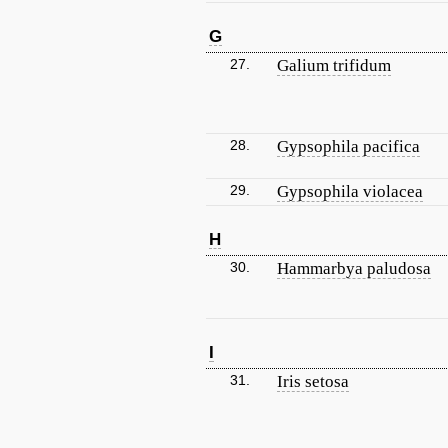
G
27.
Galium trifidum
28.
Gypsophila pacifica
29.
Gypsophila violacea
H
30.
Hammarbya paludosa
I
31.
Iris setosa