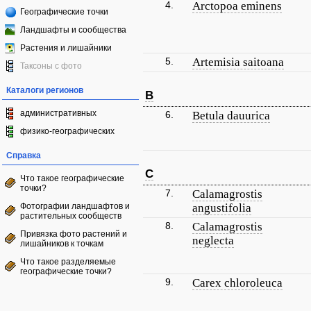
4.
Arctopoa eminens
Географические точки
Ландшафты и сообщества
Растения и лишайники
5.
Artemisia saitoana
Таксоны с фото
Каталоги регионов
B
административных
6.
Betula dauurica
физико-географических
Справка
C
Что такое географические
точки?
7.
Calamagrostis
Фотографии ландшафтов и
angustifolia
растительных сообществ
8.
Calamagrostis
Привязка фото растений и
neglecta
лишайников к точкам
Что такое разделяемые
географические точки?
9.
Carex chloroleuca