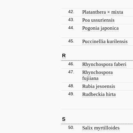
42.
Platanthera × mixta
43.
Poa ussuriensis
44.
Pogonia japonica
45.
Puccinellia kurilensis
R
46.
Rhynchospora faberi
47.
Rhynchospora
fujiiana
48.
Rubia jesoensis
49.
Rudbeckia hirta
S
50.
Salix myrtilloides