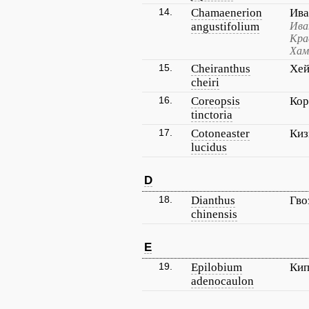
14.
Chamaenerion
Ива
angustifolium
Ива
Кра
Хам
15.
Cheiranthus
Хей
cheiri
16.
Coreopsis
Кор
tinctoria
17.
Cotoneaster
Киз
lucidus
D
18.
Dianthus
Гво
chinensis
E
19.
Epilobium
Кип
adenocaulon