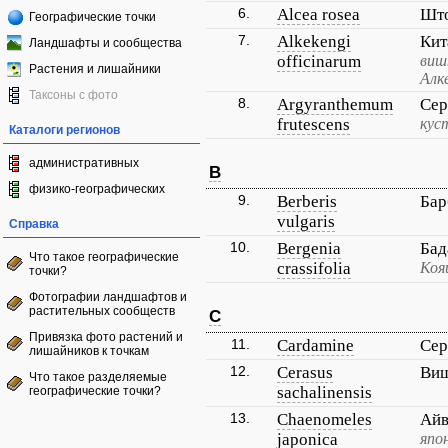
6.
Alcea rosea
Што
Географические точки
7.
Alkekengi
Кит
Ландшафты и сообщества
officinarum
виш
Растения и лишайники
Алк
Таксоны с фото
8.
Argyranthemum
Сер
frutescens
кус
Каталоги регионов
административных
B
физико-географических
9.
Berberis
Бар
vulgaris
Справка
10.
Bergenia
Бад
Что такое географические
crassifolia
Коя
точки?
Фотографии ландшафтов и
растительных сообществ
C
Привязка фото растений и
11.
Cardamine
Сер
лишайников к точкам
12.
Cerasus
Виш
Что такое разделяемые
sachalinensis
географические точки?
13.
Chaenomeles
Айв
japonica
япо