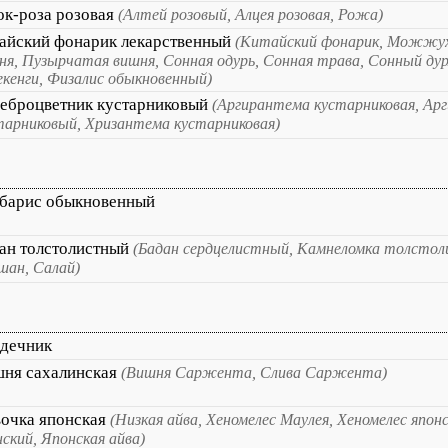
к-роза розовая
(Алтей розовый, Алцея розовая, Рожа)
айский фонарик лекарственный
(Китайский фонарик, Можжуха
ня, Пузырчатая вишня, Сонная одурь, Сонная трава, Сонный ду
екенги, Физалис обыкновенный)
еброцветник кустарниковый
(Аргирантема кустарниковая, Ар
тарниковый, Хризантема кустарниковая)
барис обыкновенный
ан толстолистный
(Бадан сердцелистный, Камнеломка толстол
шан, Салай)
дечник
ня сахалинская
(Вишня Саржента, Слива Саржента)
очка японская
(Низкая айва, Хеномелес Маулея, Хеномелес япон
нский, Японская айва)