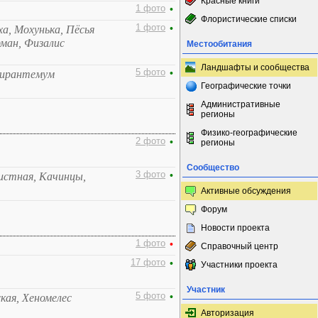
Красные книги
1 фото
•
Флористические списки
1 фото
•
, Мохунька, Пёсья
рман, Физалис
Местообитания
Ландшафты и сообщества
5 фото
•
гирантемум
Географические точки
Административные
регионы
Физико-географические
2 фото
•
регионы
Сообщество
3 фото
•
истная, Качинцы,
Активные обсуждения
Форум
Новости проекта
1 фото
•
Справочный центр
17 фото
•
Участники проекта
Участник
5 фото
•
ская, Хеномелес
Авторизация