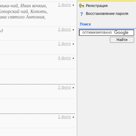
1 фото
•
ька-чай, Иван кочкин,
Регистрация
Копорский чай, Копоть,
Восстановление пароля
рава святого Антония,
Поиск
2 фото
•
ь)
1 фото
•
4 фото
•
2 фото
•
1 фото
•