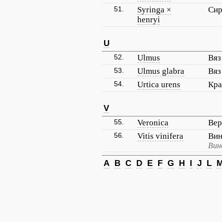
51.
Syringa ×
Сир
henryi
U
52.
Ulmus
Вя
53.
Ulmus glabra
Вяз
54.
Urtica urens
Кра
V
55.
Veronica
Вер
56.
Vitis vinifera
Вин
Вин
A
B
C
D
E
F
G
H
I
J
L