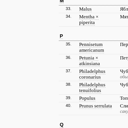
M
33.
Malus
Ябл
34.
Mentha ×
Мят
piperita
P
35.
Pennisetum
Пер
americanum
36.
Petunia ×
Пет
atkinsiana
37.
Philadelphus
Чуб
coronarius
обы
38.
Philadelphus
Чуб
tenuifolius
39.
Populus
Топ
40.
Prunus serrulata
Сли
сак
Q