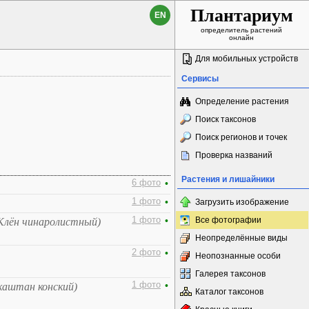
Плантариум
EN
определитель растений
онлайн
Для мобильных устройств
Сервисы
Определение растения
Поиск таксонов
Поиск регионов и точек
Проверка названий
Растения и лишайники
6 фото
•
1 фото
•
Загрузить изображение
1 фото
•
Все фотографии
Клён чинаролистный)
Неопределённые виды
2 фото
•
Неопознанные особи
Галерея таксонов
1 фото
•
каштан конский)
Каталог таксонов