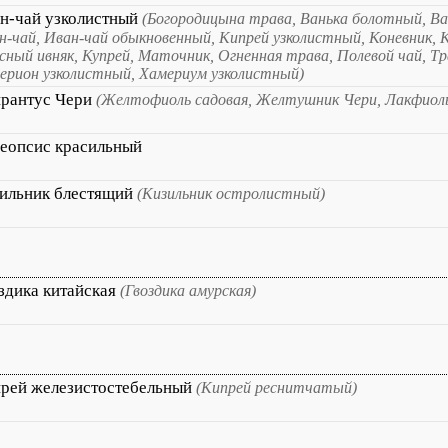
н-чай узколистный
(Богородицына трава, Ванька болотный, Ван
н-чай, Иван-чай обыкновенный, Кипрей узколистный, Коневник, 
сный ивняк, Купрей, Маточник, Огненная трава, Полевой чай, Т
ерион узколистный, Хамериум узколистный)
рантус Чери
(Желтофиоль садовая, Желтушник Чери, Лакфиол
еопсис красильный
ильник блестящий
(Кизильник остролистный)
здика китайская
(Гвоздика амурская)
рей железистостебельный
(Кипрей реснитчатый)