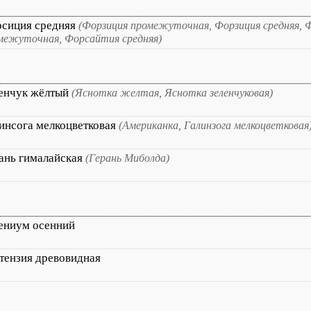
сиция средняя
(Форзиция промежуточная, Форзиция средняя, 
межуточная, Форсайтия средняя)
енчук жёлтый
(Яснотка желтая, Яснотка зеленчуковая)
инсога мелкоцветковая
(Американка, Галинзога мелкоцветковая
ань гималайская
(Герань Миболда)
ениум осенний
тензия древовидная