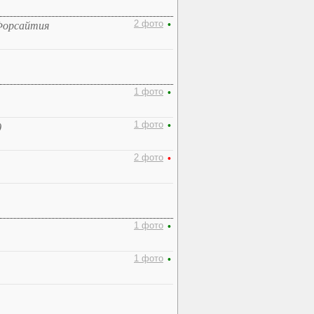
2 фото
•
Форсайтия
1 фото
•
1 фото
•
)
2 фото
•
1 фото
•
1 фото
•