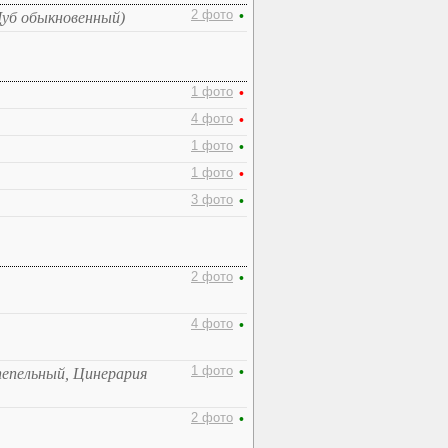
2 фото
•
Дуб обыкновенный)
1 фото
•
4 фото
•
1 фото
•
1 фото
•
3 фото
•
2 фото
•
4 фото
•
1 фото
•
пепельный, Цинерария
2 фото
•