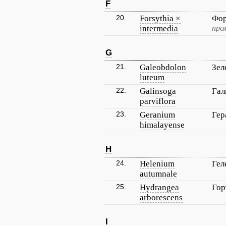
F
20.
Forsythia ×
Фор
intermedia
про
G
21.
Galeobdolon
Зел
luteum
22.
Galinsoga
Гал
parviflora
23.
Geranium
Гер
himalayense
H
24.
Helenium
Гел
autumnale
25.
Hydrangea
Гор
arborescens
I