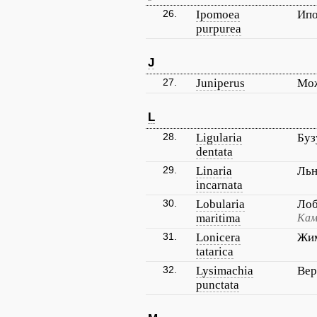
26.
Ipomoea
Ипо
purpurea
J
27.
Juniperus
Мо
L
28.
Ligularia
Буз
dentata
29.
Linaria
Льн
incarnata
30.
Lobularia
Лоб
maritima
Кам
31.
Lonicera
Жим
tatarica
32.
Lysimachia
Вер
punctata