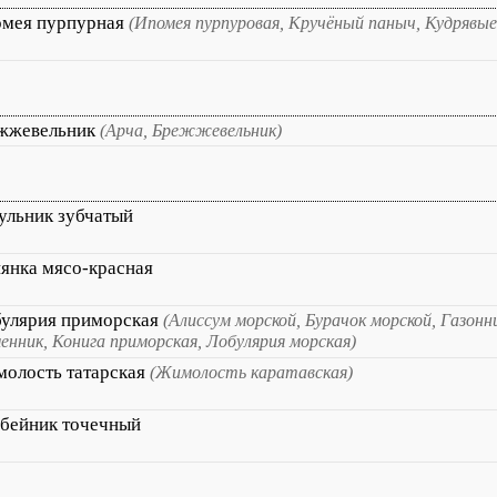
мея пурпурная
(Ипомея пурпуровая, Кручёный паныч, Кудрявые
жжевельник
(Арча, Брежжевельник)
ульник зубчатый
янка мясо-красная
улярия приморская
(Алиссум морской, Бурачок морской, Газонн
енник, Конига приморская, Лобулярия морская)
олость татарская
(Жимолость каратавская)
бейник точечный