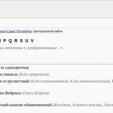
ород Санкт-Петербург
,
Центральный район
M
P
Q
R
S
U
V
ны отмечены
•
, необработанные –
•
.
та одноцветная
н гиннала
(Клён приречный)
н остролистный
(Клён платановидный, Клён платанолистный, 
ан Вейриха
(Горец Вейриха)
ский каштан обыкновенный
(Желудник, Каштан конский, Лже