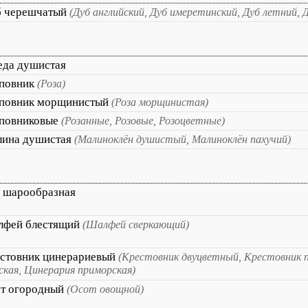
 черешчатый
(Дуб английский, Дуб имеретинский, Дуб летний, 
еда душистая
повник
(Роза)
повник морщинистый
(Роза морщинистая)
повниковые
(Розанные, Розовые, Розоцветные)
ина душистая
(Малиноклён душистый, Малиноклён пахучий)
 шарообразная
фей блестящий
(Шалфей сверкающий)
стовник цинерариевый
(Крестовник двуцветный, Крестовник 
ская, Цинерария приморская)
т огородный
(Осот овощной)