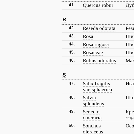
41.
Quercus robur
Дуб
R
42.
Reseda odorata
Рез
43.
Rosa
Ши
44.
Rosa rugosa
Ши
45.
Rosaceae
Ши
46.
Rubus odoratus
Мал
S
47.
Salix fragilis
Ива
var. sphaerica
48.
Salvia
Шал
splendens
49.
Senecio
Кре
cineraria
мор
50.
Sonchus
Осо
oleraceus