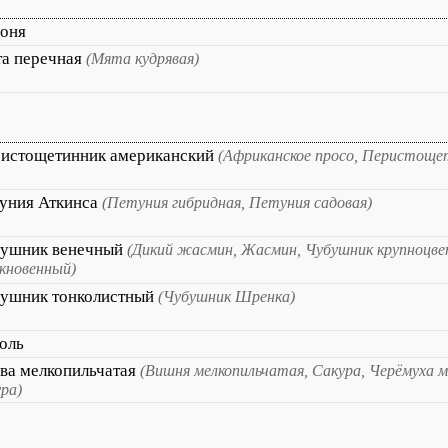
оня
а перечная
(Мята кудрявая)
истощетинник американский
(Африканское просо, Перистоще
уния Аткинса
(Петуния гибридная, Петуния садовая)
ушник венечный
(Дикий жасмин, Жасмин, Чубушник крупноцве
кновенный)
ушник тонколистный
(Чубушник Шренка)
оль
ва мелкопильчатая
(Вишня мелкопильчатая, Сакура, Черёмуха м
ура)