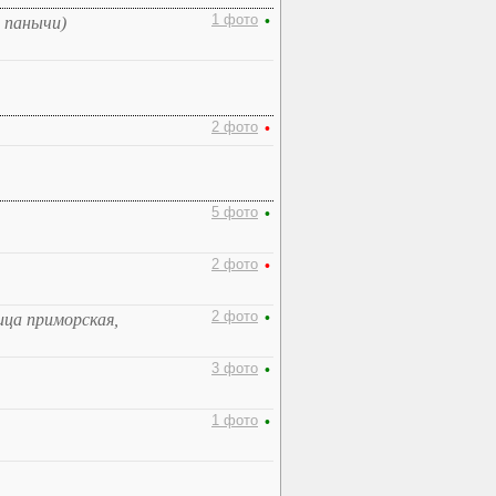
1 фото
•
 панычи)
2 фото
•
5 фото
•
2 фото
•
2 фото
•
ица приморская,
3 фото
•
1 фото
•