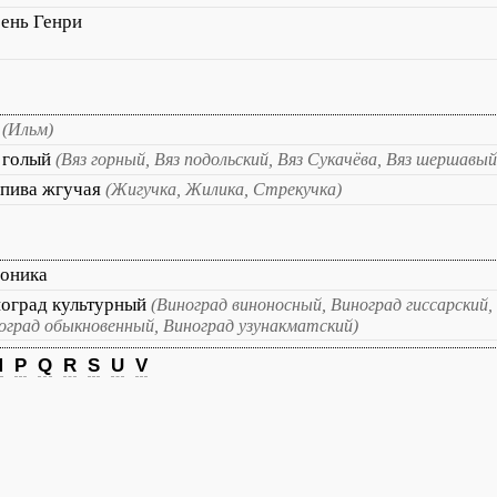
ень Генри
з
(Ильм)
 голый
(Вяз горный, Вяз подольский, Вяз Сукачёва, Вяз шершавый
пива жгучая
(Жигучка, Жилика, Стрекучка)
оника
оград культурный
(Виноград виноносный, Виноград гиссарский,
оград обыкновенный, Виноград узунакматский)
M
P
Q
R
S
U
V