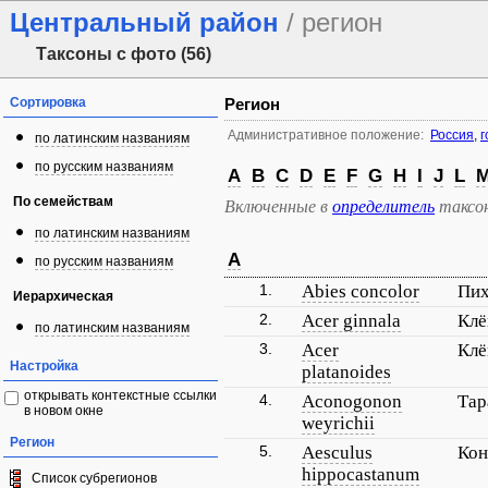
Центральный район
/ регион
Таксоны с фото (56)
Сортировка
Регион
Административное положение:
Россия
,
г
по латинским названиям
по русским названиям
A
B
C
D
E
F
G
H
I
J
L
По семействам
Включенные в
определитель
таксо
по латинским названиям
A
по русским названиям
1.
Abies concolor
Пих
Иерархическая
2.
Acer ginnala
Клё
по латинским названиям
3.
Acer
Клё
Настройка
platanoides
открывать контекстные ссылки
4.
Aconogonon
Тар
в новом окне
weyrichii
Регион
5.
Aesculus
Кон
hippocastanum
Список субрегионов