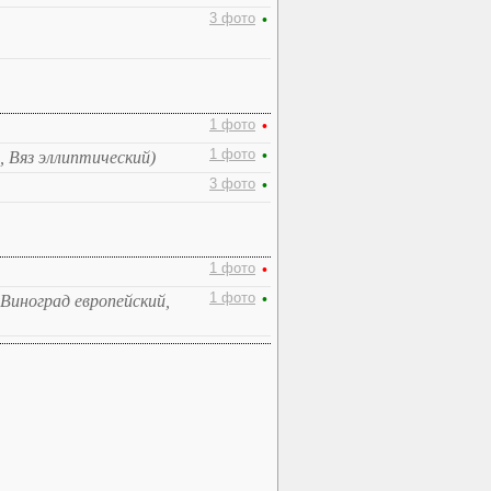
3 фото
•
1 фото
•
1 фото
•
, Вяз эллиптический)
3 фото
•
1 фото
•
1 фото
•
 Виноград европейский,