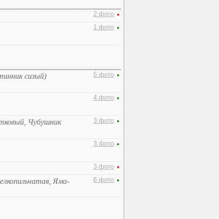
2 фото
•
1 фото
•
5 фото
•
тинник сизый)
4 фото
•
3 фото
•
тковый, Чубушник
3 фото
•
3 фото
•
6 фото
•
елкопильчатая, Яма-