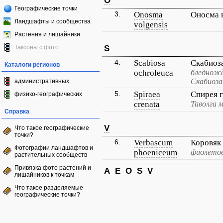
O
Географические точки
3.
Onosma
Оносма 
Ландшафты и сообщества
volgensis
Растения и лишайники
Таксоны с фото
S
4.
Scabiosa
Скабиоз
Каталоги регионов
ochroleuca
бледножё
Скабиоза
административных
5.
Spiraea
Спирея 
физико-географических
crenata
Таволга 
Справка
V
Что такое географические
точки?
6.
Verbascum
Коровяк
Фотографии ландшафтов и
phoeniceum
фиолето
растительных сообществ
Привязка фото растений и
A
E
O
S
V
лишайников к точкам
Что такое разделяемые
географические точки?