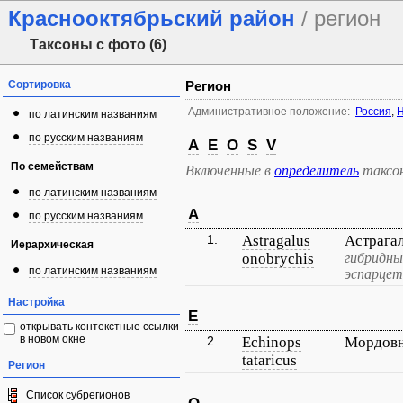
Краснооктябрьский район
/ регион
Таксоны с фото (6)
Сортировка
Регион
Административное положение:
Россия
,
Н
по латинским названиям
по русским названиям
A
E
O
S
V
По семействам
Включенные в
определитель
таксо
по латинским названиям
A
по русским названиям
1.
Astragalus
Астрага
Иерархическая
onobrychis
гибридны
по латинским названиям
эспарцет
Настройка
E
открывать контекстные ссылки
в новом окне
2.
Echinops
Мордовн
tataricus
Регион
Список субрегионов