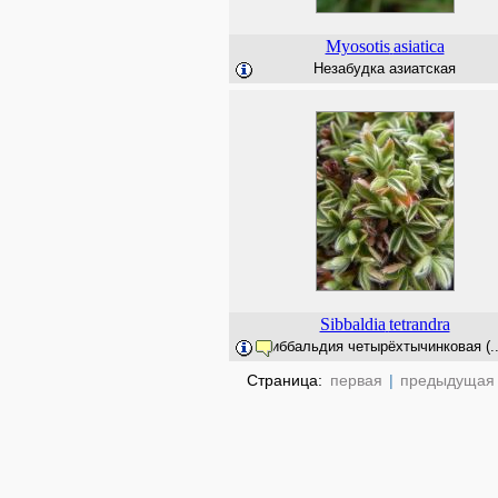
Myosotis
asiatica
Незабудка азиатская
Sibbaldia
tetrandra
Сиббальдия четырёхтычинковая (..
Страница:
первая
|
предыдущая