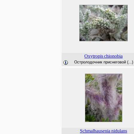
Oxytropis
chionobia
Остролодочник приснеговой (...)
Schmalhausenia
nidulans