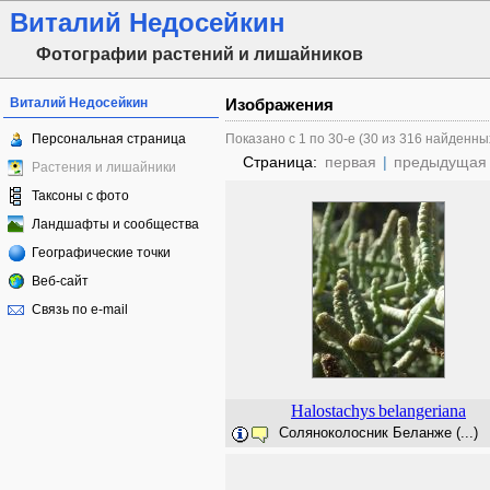
Виталий Недосейкин
Фотографии растений и лишайников
Виталий Недосейкин
Изображения
Персональная страница
Показано с 1 по 30-е (30 из 316 найденны
Страница:
первая
|
предыдущая
Растения и лишайники
Таксоны с фото
Ландшафты и сообщества
Географические точки
Веб-сайт
Связь по e-mail
Halostachys
belangeriana
Соляноколосник Беланже (...)