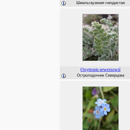
Шмальгаузения гнездистая
Oxytropis
sewerzowii
Остролодочник Северцова