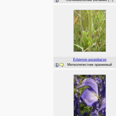
Erigeron
aurantiacus
Мелколепестник оранжевый