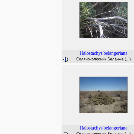
Halostachys
belangeriana
Соляноколосник Беланже (...)
Halostachys
belangeriana
Соляноколосник Беланже (...)