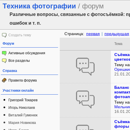
Техника фотографии
/ форум
Различные вопросы, связанные с фотосъёмкой: п
ошибок и т. п.
Страница:
первая
|
предыдущая
Создать тему
Форум
Тема
Активные обсуждения
Съёмка
цветко
Все разделы
Тему на
Орешки
Справка
21.01.2
Правила форума
Баланс
Участники онлайн
компак
фотоап
Григорий Токарев
Тему на
Мельни
Игорь Николаев
16.01.2
Виталий Гуменюк
Съёмка
Мария Новикова
флоры