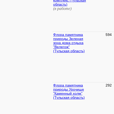
комплекс (Тульская
область)
(в работе)
Флора памятника
594
природы Зеленая
зона дома отдыха
"Велегож"
(Тульская область)
Флора памятника
292
природы Урочище
"Каменный холм"
(Тульская область)