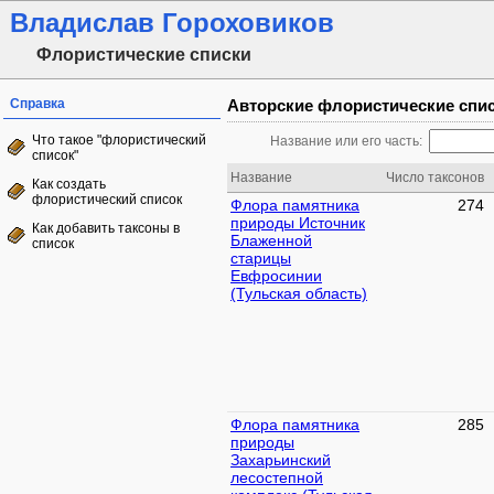
Владислав Гороховиков
Флористические списки
Справка
Авторские флористические спи
Что такое "флористический
Название или его часть:
список"
Название
Число таксонов
Как создать
флористический список
Флора памятника
274
природы Источник
Как добавить таксоны в
Блаженной
список
старицы
Евфросинии
(Тульская область)
Флора памятника
285
природы
Захарьинский
лесостепной