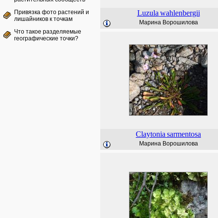
Привязка фото растений и
Luzula
wahlenbergii
лишайников к точкам
Марина Ворошилова
Что такое разделяемые
географические точки?
Claytonia
sarmentosa
Марина Ворошилова