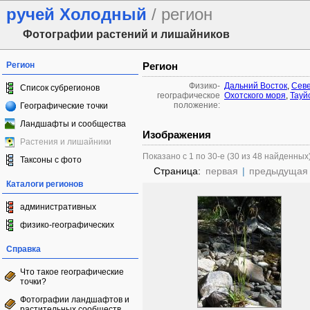
ручей Холодный
/ регион
Фотографии растений и лишайников
Регион
Регион
Физико-
Дальний Восток
,
Севе
Список субрегионов
географическое
Охотского моря
,
Тауй
положение:
Географические точки
Ландшафты и сообщества
Изображения
Растения и лишайники
Показано с 1 по 30-е (30 из 48 найденных
Таксоны с фото
Страница:
первая
|
предыдущая
Каталоги регионов
административных
физико-географических
Справка
Что такое географические
точки?
Фотографии ландшафтов и
растительных сообществ