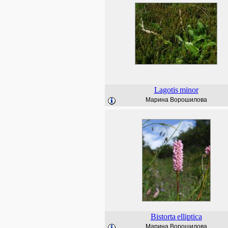
Lagotis
minor
Марина Ворошилова
Bistorta
elliptica
Марина Ворошилова