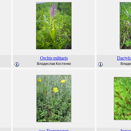
Orchis
militaris
Dactylo
Владислав Костенко
Влади
Tragopogon
Juncu