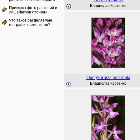
Владислав Костенко
Привязка фото растений и
лишайников к точкам
Что такое разделяемые
географические точки?
Dactylorhiza
incarnata
Владислав Костенко