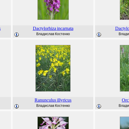
s
Dactylorhiza
incarnata
Dactylo
Владислав Костенко
Влади
Ranunculus
illyricus
Orc
Владислав Костенко
Влади