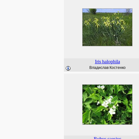
Iris
halophila
Владислав Костенко
Rubus
caesius