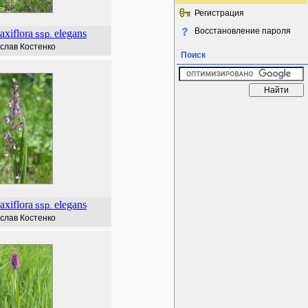
Регистрация
Восстановление пароля
laxiflora
elegans
ssp.
слав Костенко
Поиск
laxiflora
elegans
ssp.
слав Костенко