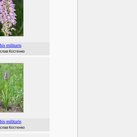
his
militaris
слав Костенко
his
militaris
слав Костенко