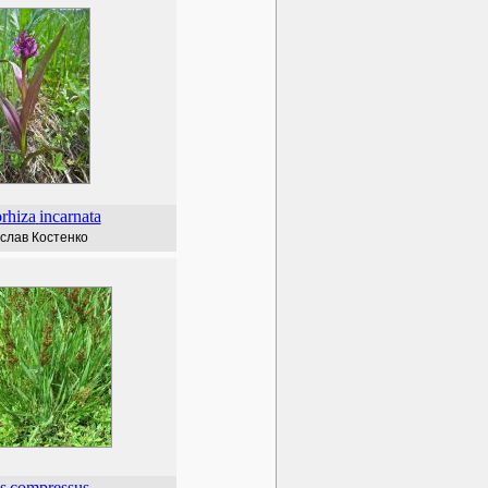
rhiza
incarnata
слав Костенко
s
compressus