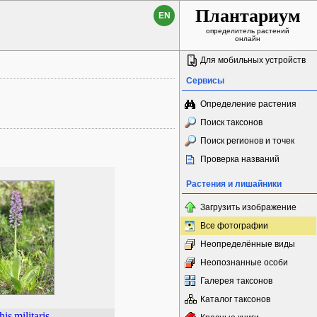
Плантариум
EN
определитель растений
онлайн
Для мобильных устройств
Сервисы
Определение растения
Поиск таксонов
Поиск регионов и точек
Проверка названий
Растения и лишайники
Загрузить изображение
Все фотографии
Неопределённые виды
Неопознанные особи
Галерея таксонов
Каталог таксонов
his
militaris