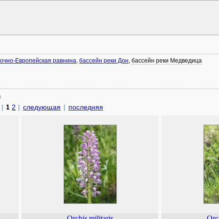
очно-Европейская равнина
,
бассейн реки Дон
,
бассейн реки Медведица
)
|
1
2
|
следующая
|
последняя
Orchis
militaris
Orc