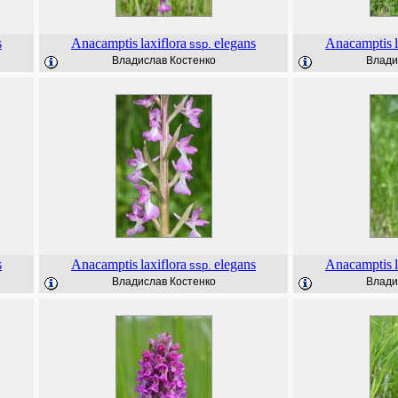
s
Anacamptis
laxiflora
elegans
Anacamptis
ssp.
Владислав Костенко
Влади
s
Anacamptis
laxiflora
elegans
Anacamptis
ssp.
Владислав Костенко
Влади