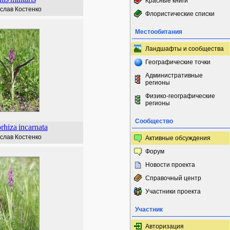
Красные книги
слав Костенко
Флористические списки
Местообитания
Ландшафты и сообщества
Географические точки
Административные
регионы
Физико-географические
регионы
Сообщество
rhiza
incarnata
слав Костенко
Активные обсуждения
Форум
Новости проекта
Справочный центр
Участники проекта
Участник
Авторизация