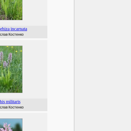
rhiza
incarnata
слав Костенко
his
militaris
слав Костенко