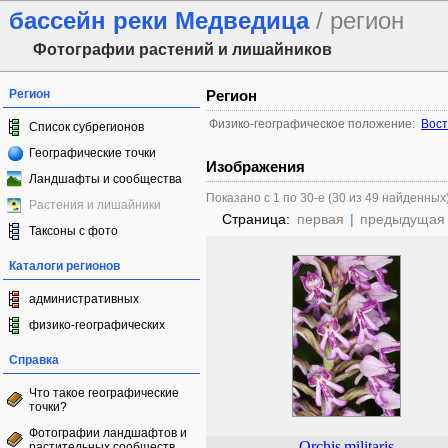
бассейн реки Медведица
/ регион
Фотографии растений и лишайников
Регион
Регион
Физико-географическое положение:
Вост
Список субрегионов
Географические точки
Изображения
Ландшафты и сообщества
Показано с 1 по 30-е (30 из 49 найденных
Растения и лишайники
Страница:
первая
|
предыдущая
Таксоны с фото
Каталоги регионов
административных
физико-географических
Справка
Что такое географические
точки?
Фотографии ландшафтов и
Orchis
militaris
растительных сообществ