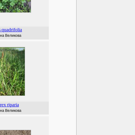
s
quadrifolia
на Великова
rex
riparia
на Великова