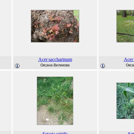
Acer
saccharinum
Acer
Оксана Великова
Окса
Setaria
viridis
Set