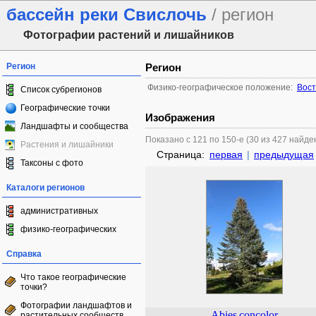
бассейн реки Свислочь
/ регион
Фотографии растений и лишайников
Регион
Регион
Физико-географическое положение:
Вост
Список субрегионов
Географические точки
Изображения
Ландшафты и сообщества
Показано с 121 по 150-е (30 из 427 найде
Растения и лишайники
Страница:
первая
|
предыдущая
Таксоны с фото
Каталоги регионов
административных
физико-географических
Справка
Что такое географические
точки?
Фотографии ландшафтов и
Abies
concolor
растительных сообществ