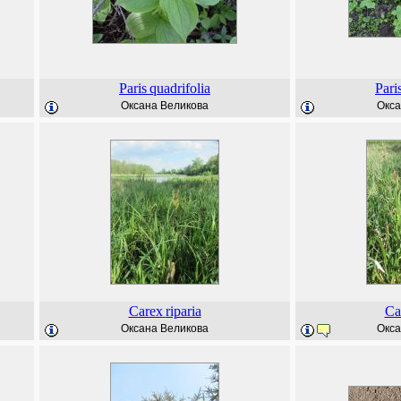
Paris
quadrifolia
Pari
Оксана Великова
Окса
Carex
riparia
Ca
Оксана Великова
Окса