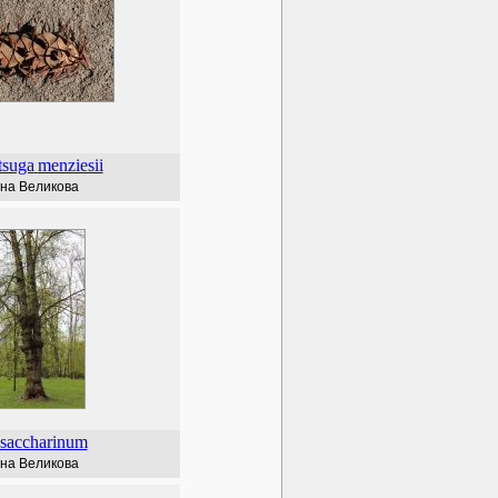
tsuga
menziesii
на Великова
saccharinum
на Великова