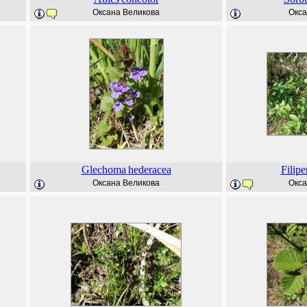
Оксана Великова
Окса
Glechoma
hederacea
Filip
Оксана Великова
Окса