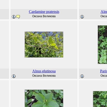
Cardamine
pratensis
Aln
Оксана Великова
Окса
Alnus
glutinosa
Pari
Оксана Великова
Окса