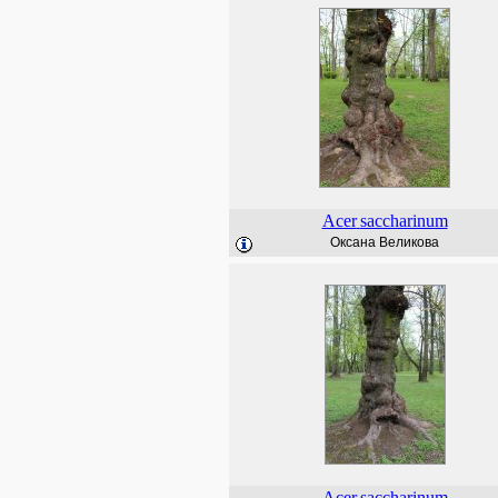
Acer
saccharinum
Оксана Великова
Acer
saccharinum