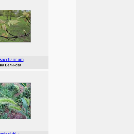
saccharinum
на Великова
aria
viridis