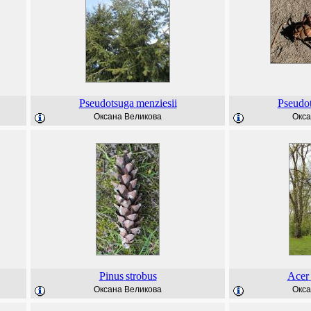
Pseudotsuga
menziesii
Pseudo
Оксана Великова
Окса
Pinus
strobus
Acer
Оксана Великова
Окса