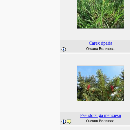
Carex
riparia
Оксана Великова
Pseudotsuga
menziesii
Оксана Великова