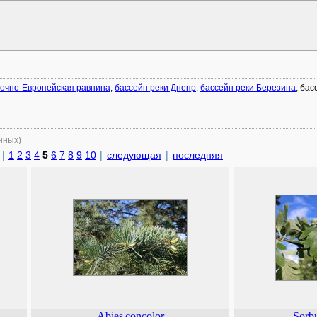
очно-Европейская равнина
,
бассейн реки Днепр
,
бассейн реки Березина
,
бас
нных)
|
1
2
3
4
5
6
7
8
9
10
|
следующая
|
последняя
Abies
concolor
Sorb