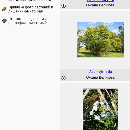
Оксана Великова
Привязка фото растений и
лишайников к точкам
Что такое разделяемые
географические точки?
Acer
ginnala
Оксана Великова