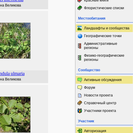
Красные книги
на Великова
Флористические списки
Местообитания
Ландшафты и сообщества
Географические точки
Административные
регионы
Физико-географические
регионы
Сообщество
endula
ulmaria
на Великова
Активные обсуждения
Форум
Новости проекта
Справочный центр
Участники проекта
Участник
Авторизация