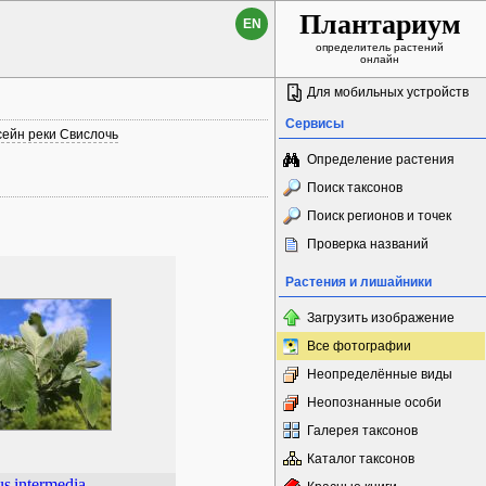
Плантариум
EN
определитель растений
онлайн
Для мобильных устройств
Сервисы
сейн реки Свислочь
Определение растения
Поиск таксонов
Поиск регионов и точек
Проверка названий
Растения и лишайники
Загрузить изображение
Все фотографии
Неопределённые виды
Неопознанные особи
Галерея таксонов
Каталог таксонов
us
intermedia