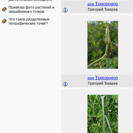
Tragopogon
род
Привязка фото растений и
Григорий Токарев
лишайников к точкам
Что такое разделяемые
географические точки?
Tragopogon
род
Григорий Токарев