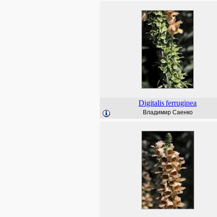
Digitalis
ferruginea
Владимир Саенко