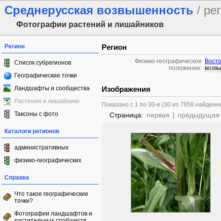
Среднерусская возвышенность
/ ре
Фотографии растений и лишайников
Регион
Регион
Физико-географическое
Восто
Список субрегионов
положение:
возв
Географические точки
Ландшафты и сообщества
Изображения
Растения и лишайники
Показано с 1 по 30-е (30 из 7958 найденн
Таксоны с фото
Страница:
первая
|
предыдущая
Каталоги регионов
административных
физико-географических
Справка
Что такое географические
точки?
Фотографии ландшафтов и
растительных сообществ