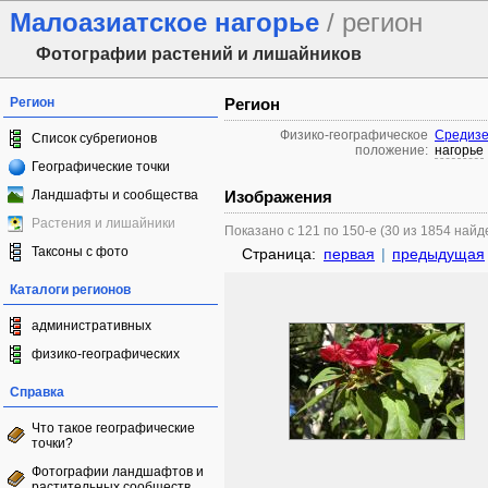
Малоазиатское нагорье
/ регион
Фотографии растений и лишайников
Регион
Регион
Физико-географическое
Средизе
Список субрегионов
положение:
нагорье
Географические точки
Ландшафты и сообщества
Изображения
Растения и лишайники
Показано с 121 по 150-е (30 из 1854 най
Таксоны с фото
Страница:
первая
|
предыдущая
Каталоги регионов
административных
физико-географических
Справка
Что такое географические
точки?
Фотографии ландшафтов и
растительных сообществ