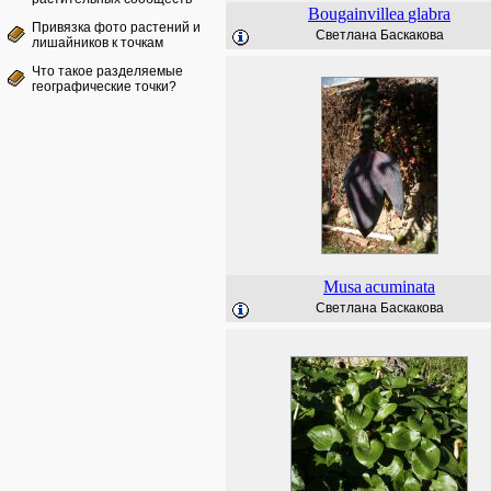
Bougainvillea
glabra
Привязка фото растений и
Светлана Баскакова
лишайников к точкам
Что такое разделяемые
географические точки?
Musa
acuminata
Светлана Баскакова