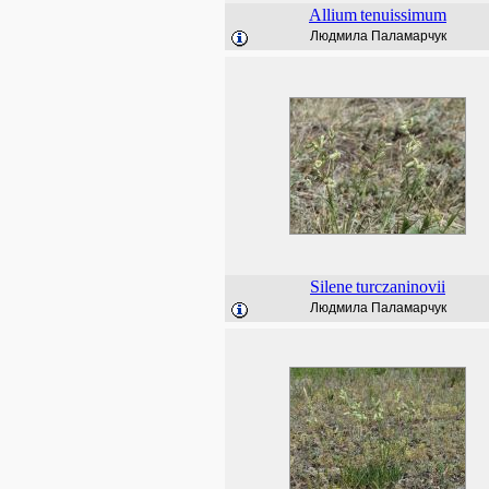
Allium
tenuissimum
Людмила Паламарчук
Silene
turczaninovii
Людмила Паламарчук