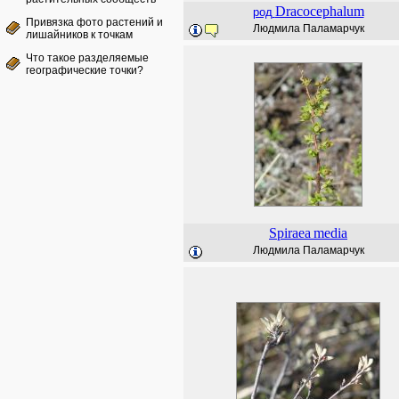
Dracocephalum
род
Привязка фото растений и
Людмила Паламарчук
лишайников к точкам
Что такое разделяемые
географические точки?
Spiraea
media
Людмила Паламарчук