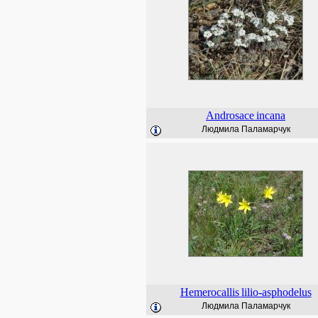
Androsace
incana
Людмила Паламарчук
Hemerocallis
lilio-asphodelus
Людмила Паламарчук