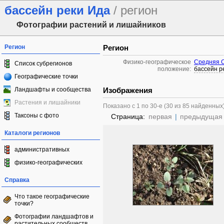
бассейн реки Ида
/ регион
Фотографии растений и лишайников
Регион
Регион
Физико-географическое
Средняя 
Список субрегионов
положение:
бассейн р
Географические точки
Ландшафты и сообщества
Изображения
Растения и лишайники
Показано с 1 по 30-е (30 из 85 найденных
Таксоны с фото
Страница:
первая
|
предыдущая
Каталоги регионов
административных
физико-географических
Справка
Что такое географические
точки?
Фотографии ландшафтов и
растительных сообществ