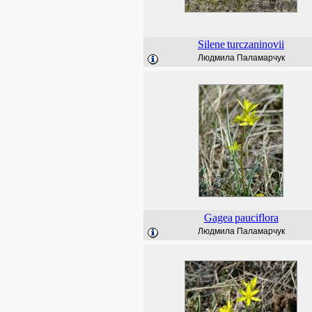
Silene
turczaninovii
Людмила Паламарчук
Gagea
pauciflora
Людмила Паламарчук