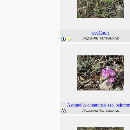
Carex
род
Людмила Паламарчук
Astragalus
angarensis
ozjoren
ssp.
Людмила Паламарчук