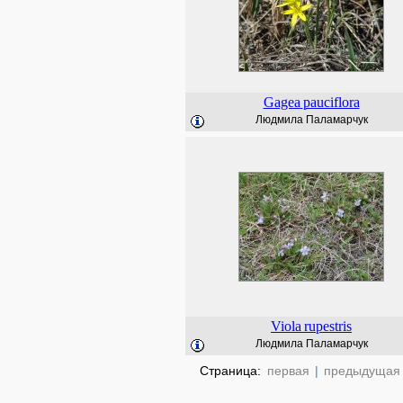
Gagea
pauciflora
Людмила Паламарчук
Viola
rupestris
Людмила Паламарчук
Страница:
первая
|
предыдущая