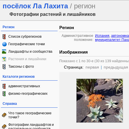
посёлок Ла Лахита
/ регион
Фотографии растений и лишайников
Регион
Регион
Административное
Испания
,
автономна
Список субрегионов
положение:
муниципалитет Пах
Географические точки
Ландшафты и сообщества
Изображения
Растения и лишайники
Показано с 1 по 30-е (30 из 139 найденны
Таксоны с фото
Страница:
первая
|
предыдущая
Каталоги регионов
административных
физико-географических
Справка
Что такое географические
точки?
Фотографии ландшафтов и
растительных сообществ