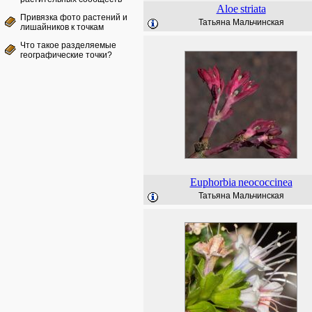
Aloe
striata
Привязка фото растений и
Татьяна Мальчинская
лишайников к точкам
Что такое разделяемые
географические точки?
Euphorbia
neococcinea
Татьяна Мальчинская