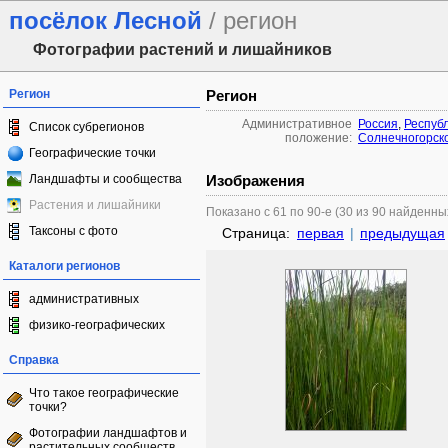
посёлок Лесной
/ регион
Фотографии растений и лишайников
Регион
Регион
Административное
Россия
,
Респуб
Список субрегионов
положение:
Солнечногорск
Географические точки
Ландшафты и сообщества
Изображения
Растения и лишайники
Показано с 61 по 90-е (30 из 90 найденны
Таксоны с фото
Страница:
первая
|
предыдущая
Каталоги регионов
административных
физико-географических
Справка
Что такое географические
точки?
Фотографии ландшафтов и
растительных сообществ