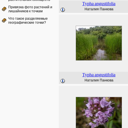
Typha
angustifolia
Привязка фото растений и
Наталия Панкова
лишайников к точкам
Что такое разделяемые
географические точки?
Typha
angustifolia
Наталия Панкова