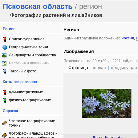
Псковская область
/ регион
Фотографии растений и лишайников
Регион
Регион
Административное положение:
Россия
,
П
Список субрегионов
Географические точки
Изображения
Ландшафты и сообщества
Показано с 1 по 30-е (30 из 2211 найденн
Растения и лишайники
Страница:
первая
|
предыдущая
Таксоны с фото
Каталоги регионов
административных
физико-географических
Справка
Что такое географические
точки?
Фотографии ландшафтов и
Phlox
divaricata
растительных сообществ