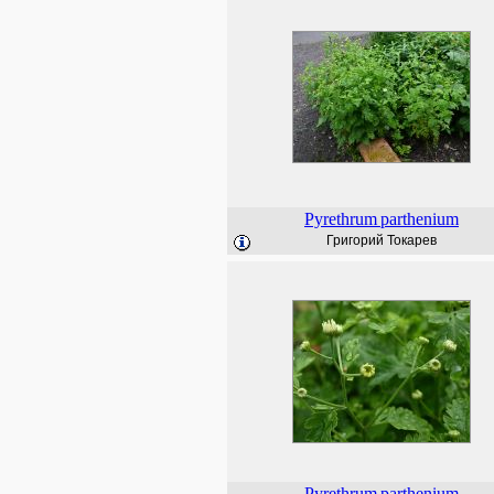
Pyrethrum
parthenium
Григорий Токарев
Pyrethrum
parthenium