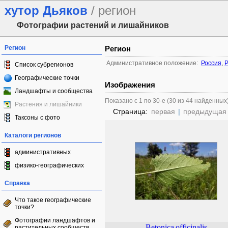
хутор Дьяков
/ регион
Фотографии растений и лишайников
Регион
Регион
Административное положение:
Россия
,
Р
Список субрегионов
Географические точки
Изображения
Ландшафты и сообщества
Показано с 1 по 30-е (30 из 44 найденных
Растения и лишайники
Страница:
первая
|
предыдущая
Таксоны с фото
Каталоги регионов
административных
физико-географических
Справка
Что такое географические
точки?
Фотографии ландшафтов и
Betonica
officinalis
растительных сообществ