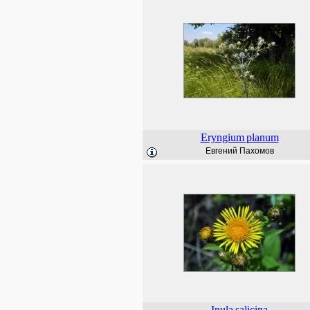
Eryngium
planum
Евгений Пахомов
Inula
salicina