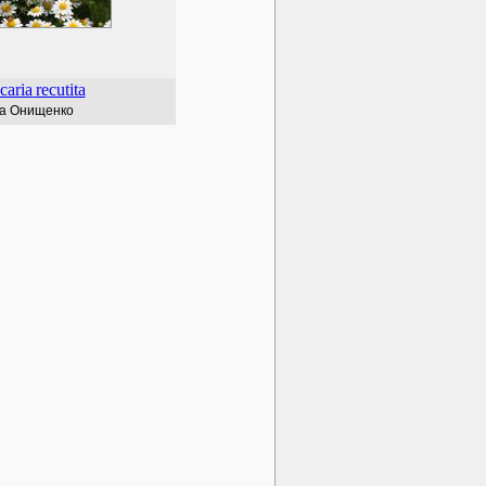
caria
recutita
а Онищенко