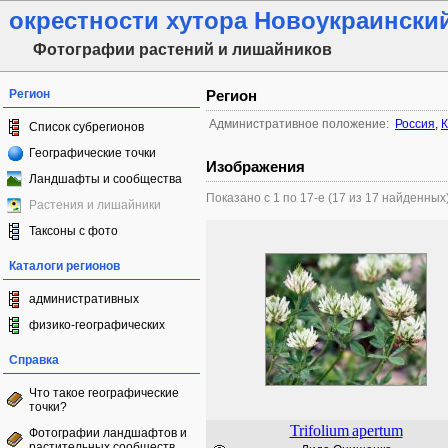
окрестности хутора Новоукраински
Фотографии растений и лишайников
Регион
Регион
Административное положение:
Россия
,
К
Список субрегионов
Географические точки
Изображения
Ландшафты и сообщества
Показано с 1 по 17-е (17 из 17 найденных
Растения и лишайники
Таксоны с фото
Каталоги регионов
административных
физико-географических
Справка
Что такое географические
точки?
Trifolium
apertum
Фотографии ландшафтов и
растительных сообществ