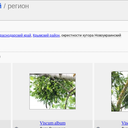
й
/ регион
раснодарский край
,
Крымский район
,
окрестности хутора Новоукраинский
)
Viscum
album
Vi