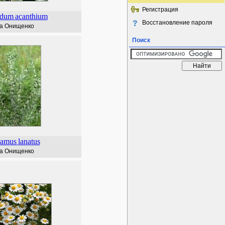
Регистрация
rdum
acanthium
Восстановление пароля
а Онищенко
Поиск
hamus
lanatus
а Онищенко