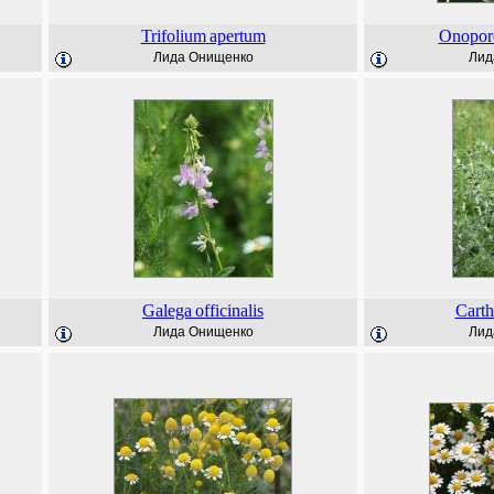
Trifolium
apertum
Onopo
Лида Онищенко
Лид
Galega
officinalis
Cart
Лида Онищенко
Лид