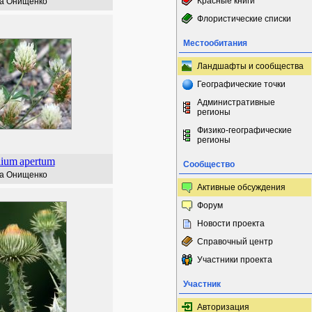
Красные книги
а Онищенко
Флористические списки
Местообитания
Ландшафты и сообщества
Географические точки
Административные
регионы
Физико-географические
регионы
lium
apertum
Сообщество
а Онищенко
Активные обсуждения
Форум
Новости проекта
Справочный центр
Участники проекта
Участник
Авторизация