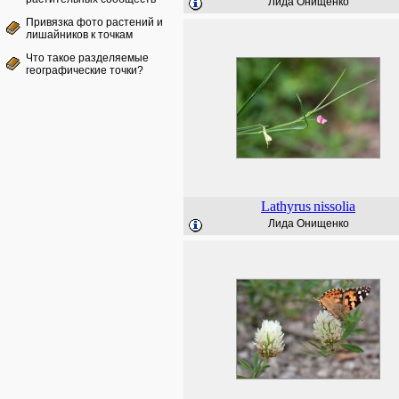
Лида Онищенко
Привязка фото растений и
лишайников к точкам
Что такое разделяемые
географические точки?
Lathyrus
nissolia
Лида Онищенко