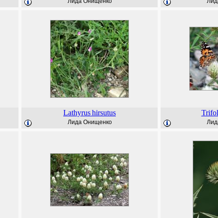
Лида Онищенко
Лид
Lathyrus
hirsutus
Trifo
Лида Онищенко
Лид