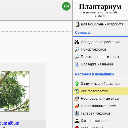
Плантариум
EN
определитель растений
онлайн
Для мобильных устройств
Сервисы
Определение растения
Поиск таксонов
Поиск регионов и точек
Проверка названий
Растения и лишайники
Загрузить изображение
Все фотографии
Неопределённые виды
Неопознанные особи
Галерея таксонов
Каталог таксонов
scum
album