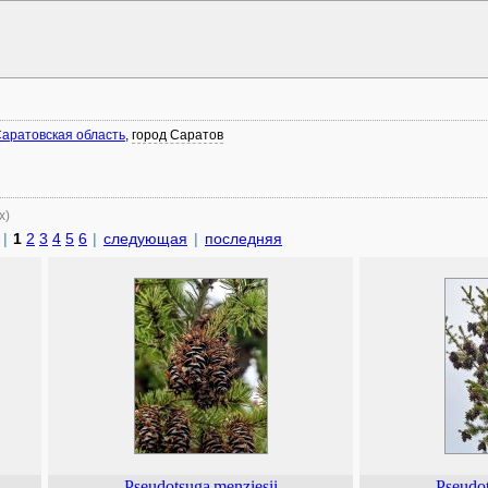
аратовская область
,
город Саратов
х)
|
1
2
3
4
5
6
|
следующая
|
последняя
Pseudotsuga
menziesii
Pseudo