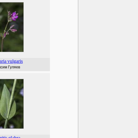
aria
vulgaris
сим Гуляев
ritis
glabra