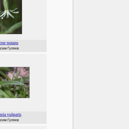
ene
nutans
сим Гуляев
aria
vulgaris
сим Гуляев