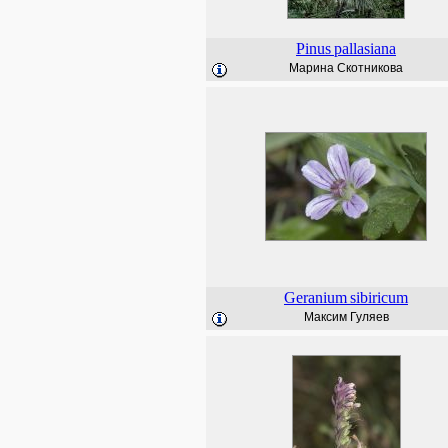
Pinus
pallasiana
Марина Скотникова
Geranium
sibiricum
Максим Гуляев