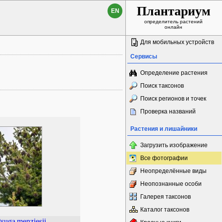
Плантариум
EN
определитель растений
онлайн
Для мобильных устройств
Сервисы
Определение растения
Поиск таксонов
Поиск регионов и точек
Проверка названий
Растения и лишайники
Загрузить изображение
Все фотографии
Неопределённые виды
Неопознанные особи
Галерея таксонов
Каталог таксонов
tsuga
menziesii