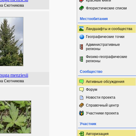
Красные книги
а Скотникова
Флористические списки
Местообитания
Ландшафты и сообщества
Географические точки
Административные
регионы
Физико-географические
регионы
Сообщество
tsuga
menziesii
а Скотникова
Активные обсуждения
Форум
Новости проекта
Справочный центр
Участники проекта
Участник
Авторизация