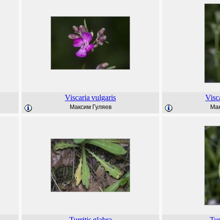
Viscaria
vulgaris
Visc
Максим Гуляев
Мак
Turritis
glabra
Tur