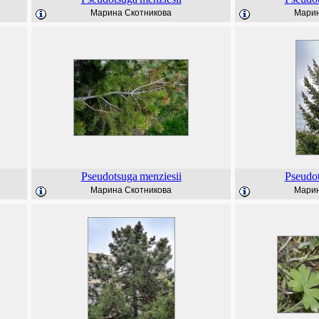
Марина Скотникова
Марин
Pseudotsuga
menziesii
Pseudo
Марина Скотникова
Марин