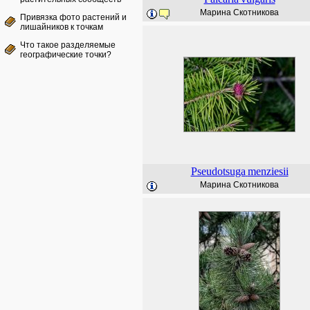
Марина Скотникова
Привязка фото растений и
лишайников к точкам
Что такое разделяемые
географические точки?
Pseudotsuga
menziesii
Марина Скотникова