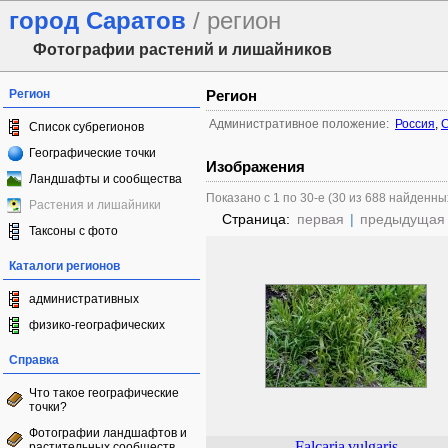
город Саратов
/ регион
Фотографии растений и лишайников
Регион
Регион
Административное положение:
Россия
,
С
Список субрегионов
Географические точки
Изображения
Ландшафты и сообщества
Показано с 1 по 30-е (30 из 688 найденны
Растения и лишайники
Страница:
первая
|
предыдущая
Таксоны с фото
Каталоги регионов
административных
физико-географических
Справка
Что такое географические
точки?
Фотографии ландшафтов и
Falcaria
vulgaris
растительных сообществ