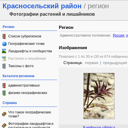
Красносельский район
/ регион
Фотографии растений и лишайников
Регион
Регион
Административное положение:
Россия
,
г
Список субрегионов
Географические точки
Изображения
Ландшафты и сообщества
Показано с 1 по 30-е (30 из 674 найденны
Растения и лишайники
Страница:
первая
|
предыдущая
Таксоны с фото
Каталоги регионов
административных
физико-географических
Справка
Что такое географические
точки?
Фотографии ландшафтов и
Sambucus
sibirica
растительных сообществ