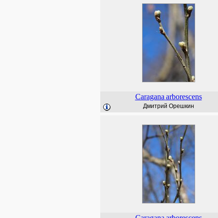
Caragana
arborescens
Дмитрий Орешкин
Caragana
arborescens