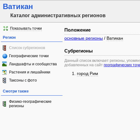
Ватикан
Каталог административных регионов
Показывать точки
Положение
Регион
основные регионы
/
Ватикан
Список субрегионов
Субрегионы
Географические точки
Данный список включает регионы, упомя
Ландшафты и сообщества
добавленных на сайт
географических точ
Растения и лишайники
город Рим
Таксоны с фото
Смотри также
Физико-географические
регионы