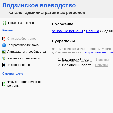
Лодзинское воеводство
Каталог административных регионов
Показывать точки
Положение
Регион
основные регионы
/
Польша
/
Лодзи
Список субрегионов
Субрегионы
Географические точки
Данный список включает регионы, упомя
Ландшафты и сообщества
добавленных на сайт
географических точ
Растения и лишайники
Бжезинский повят
–
1 внутри
Велюнский повят
Таксоны с фото
–
1 внутри
Смотри также
Физико-географические
регионы