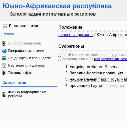
Южно-Африканская республика
Каталог административных регионов
Показывать точки
Положение
Регион
основные регионы
/
Южно-Африканс
Список субрегионов
Субрегионы
Географические точки
Данный список включает регионы, упомя
Ландшафты и сообщества
добавленных на сайт
географических точ
Растения и лишайники
Vergelegen Nature Reserve
Западно-Капская провинция
Таксоны с фото
национальный парк "Royal Nat
Смотри также
провинция Гаутенг
–
1 внутри
Физико-географические
регионы