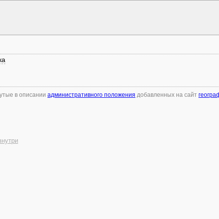
ка
нутые в описании
административного положения
добавленных на сайт
геогра
внутри