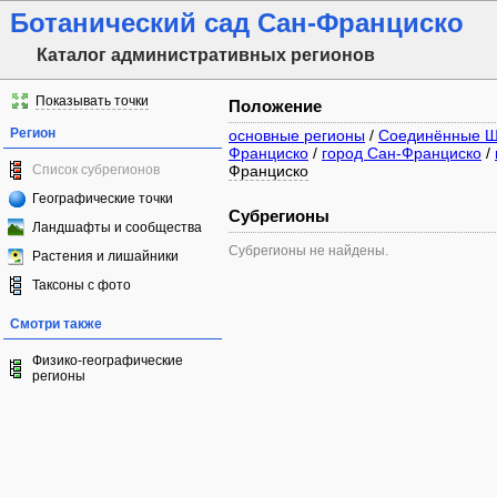
Ботанический сад Сан-Франциско
Каталог административных регионов
Показывать точки
Положение
Регион
основные регионы
/
Соединённые Ш
Франциско
/
город Сан-Франциско
/
Список субрегионов
Франциско
Географические точки
Субрегионы
Ландшафты и сообщества
Субрегионы не найдены.
Растения и лишайники
Таксоны с фото
Смотри также
Физико-географические
регионы