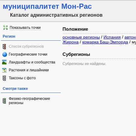
муниципалитет Мон-Рас
Каталог административных регионов
Показывать точки
Положение
Регион
основные регионы
/
Испания
/
авто
Жирона
/
комарка Баш-Эмпорда
/
м
Список субрегионов
Субрегионы
Географические точки
Ландшафты и сообщества
Субрегионы не найдены.
Растения и лишайники
Таксоны с фото
Смотри также
Физико-географические
регионы