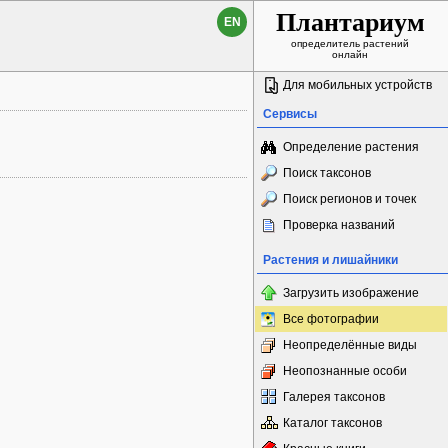
Плантариум
EN
определитель растений
онлайн
Для мобильных устройств
Сервисы
Определение растения
Поиск таксонов
Поиск регионов и точек
Проверка названий
Растения и лишайники
Загрузить изображение
Все фотографии
Неопределённые виды
Неопознанные особи
Галерея таксонов
Каталог таксонов