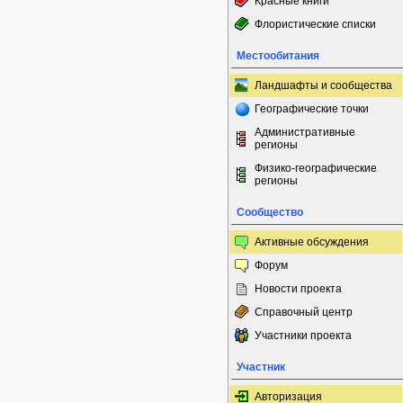
Красные книги
Флористические списки
Местообитания
Ландшафты и сообщества
Географические точки
Административные
регионы
Физико-географические
регионы
Сообщество
Активные обсуждения
Форум
Новости проекта
Справочный центр
Участники проекта
Участник
Авторизация