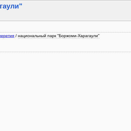
гаули"
меретия
/
национальный парк "Боржоми-Харагаули"