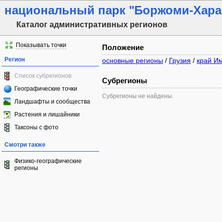
национальный парк "Боржоми-Хара
Каталог административных регионов
Показывать точки
Положение
Регион
основные регионы
/
Грузия
/
край И
Список субрегионов
Субрегионы
Географические точки
Субрегионы не найдены.
Ландшафты и сообщества
Растения и лишайники
Таксоны с фото
Смотри также
Физико-географические
регионы