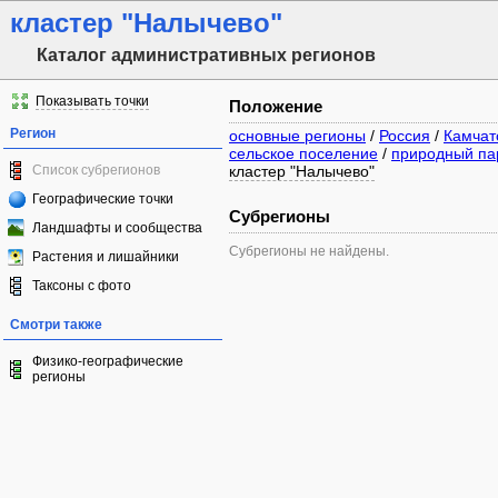
кластер "Налычево"
Каталог административных регионов
Показывать точки
Положение
Регион
основные регионы
/
Россия
/
Камчат
сельское поселение
/
природный пар
Список субрегионов
кластер "Налычево"
Географические точки
Субрегионы
Ландшафты и сообщества
Субрегионы не найдены.
Растения и лишайники
Таксоны с фото
Смотри также
Физико-географические
регионы