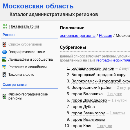
Московская область
Каталог административных регионов
Показывать точки
Положение
Регион
основные регионы
/
Россия
/
Москов
Список субрегионов
Субрегионы
Географические точки
Данный список включает регионы, упомя
Ландшафты и сообщества
добавленных на сайт
географических точ
Растения и лишайники
Балашихинский район
–
2 внут
Богородский городской округ
Таксоны с фото
Волоколамский городской окр
Смотри также
Воскресенский район
–
2 внут
город Балашиха
–
1 внутри
Физико-географические
регионы
город Домодедово
–
1 внутри
город Дубна
город Звенигород
–
1 внутри
город Ивантеевка
город Клин
–
1 внутри