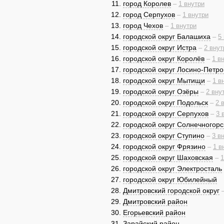
город Королев
–
1 внутри
город Серпухов
–
1 внутри
город Чехов
–
1 внутри
городской округ Балашиха
–
5
городской округ Истра
–
2 внут
городской округ Королёв
–
1 в
городской округ Лосино-Петро
городской округ Мытищи
–
1 в
городской округ Озёры
–
2 вну
городской округ Подольск
–
2 
городской округ Серпухов
–
3 
городской округ Солнечногорс
городской округ Ступино
–
3 в
городской округ Фрязино
–
1 в
городской округ Шаховская
–
1
городской округ Электросталь
городской округ Юбилейный
Дмитровский городской округ
Дмитровский район
Егорьевский район
Зарайский район