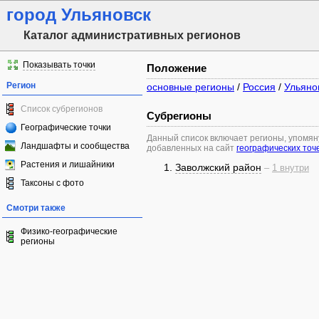
город Ульяновск
Каталог административных регионов
Показывать точки
Положение
Регион
основные регионы
/
Россия
/
Ульяно
Список субрегионов
Субрегионы
Географические точки
Данный список включает регионы, упомя
Ландшафты и сообщества
добавленных на сайт
географических точ
Растения и лишайники
Заволжский район
–
1 внутри
Таксоны с фото
Смотри также
Физико-географические
регионы