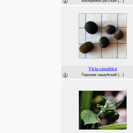
Валериана русская (...)
Vicia
cassubica
Горошек кашубский (...)