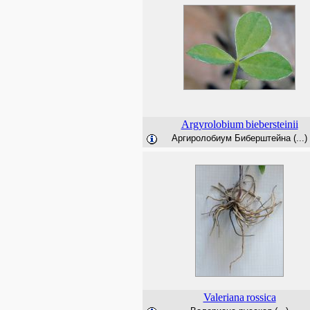
Argyrolobium
biebersteinii
Аргиролобиум Биберштейна (...)
Valeriana
rossica