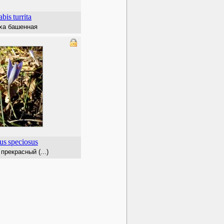
abis
turrita
ха башенная
us
speciosus
рекрасный (...)