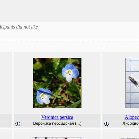
icipants did not like
Veronica
persica
Alopec
Вероника персидская (...)
Лисохво