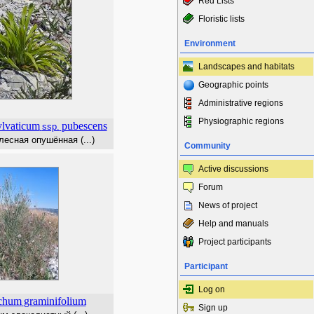
Red Lists
Floristic lists
Environment
Landscapes and habitats
Geographic points
Administrative regions
Physiographic regions
ylvaticum
pubescens
ssp.
есная опушённая (...)
Community
Active discussions
Forum
News of project
Help and manuals
Project participants
Participant
Log on
chum
graminifolium
Sign up