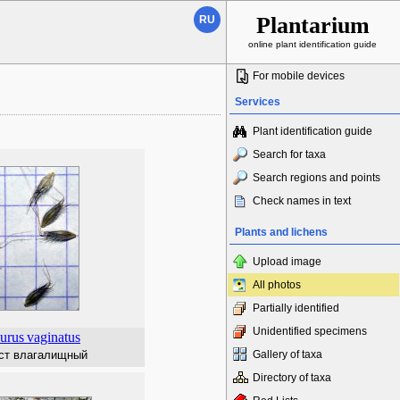
Plantarium
RU
online plant identification guide
For mobile devices
Services
Plant identification guide
Search for taxa
Search regions and points
Check names in text
Plants and lichens
Upload image
All photos
Partially identified
Unidentified specimens
urus
vaginatus
ст влагалищный
Gallery of taxa
Directory of taxa