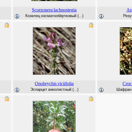
Scorzonera
lachnostegia
Ar
Козелец косматообёртковый (...)
Резу
Onobrychis
viciifolia
Croc
Эспарцет виколистный (...)
Шафран п