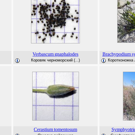
Verbascum
gnaphalodes
Brachypodium
s
Коровяк черноморский (...)
Коротконожка л
Cerastium
tomentosum
Symphyotri