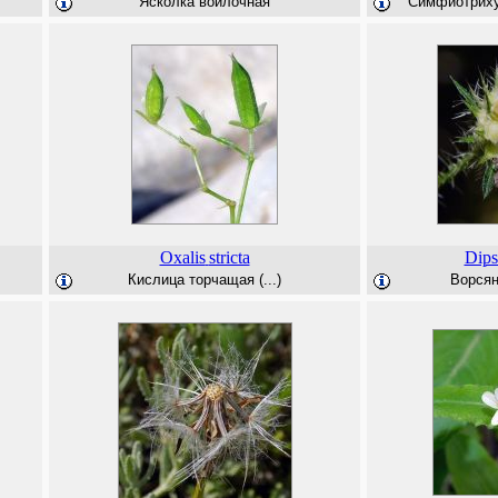
Ясколка войлочная
Симфиотрихум
Oxalis
stricta
Dips
Кислица торчащая (...)
Ворсян