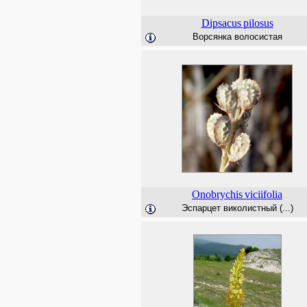
Dipsacus
pilosus
Ворсянка волосистая
Onobrychis
viciifolia
Эспарцет виколистный (...)