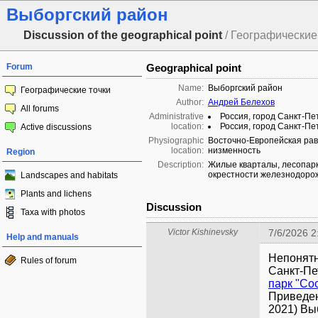
Выборгский район
Discussion of the geographical point
/ Географические 
Forum
Geographical point
Name:
Выборгский район
Географические точки
Author:
Андрей Белехов
All forums
Administrative
Россия, город Санкт-Пе
location:
Россия, город Санкт-Пе
Active discussions
Physiographic
Восточно-Европейская рав
location:
низменность
Region
Description:
Жилые кварталы, лесопарк
окрестности железнодорож
Landscapes and habitats
Plants and lichens
Discussion
Taxa with photos
Victor Kishinevsky
7/6/2026 2
Help and manuals
Непонятн
Rules of forum
Санкт-Пе
парк "Со
Приведен
2021) Вы