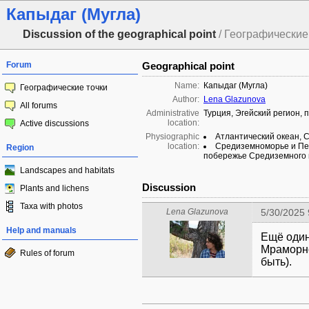
Капыдаг (Мугла)
Discussion of the geographical point
/ Географические 
Forum
Geographical point
Name:
Капыдаг (Мугла)
Географические точки
Author:
Lena Glazunova
All forums
Administrative
Турция, Эгейский регион, 
location:
Active discussions
Physiographic
Атлантический океан, 
location:
Средиземноморье и Пер
Region
побережье Средиземного 
Landscapes and habitats
Discussion
Plants and lichens
Taxa with photos
Lena Glazunova
5/30/2025 
Help and manuals
Ещё один
Мраморно
Rules of forum
быть).