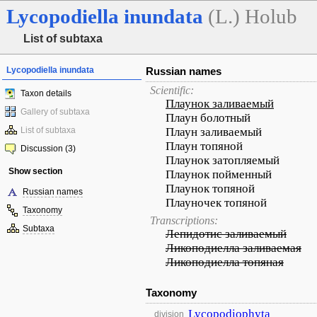
Lycopodiella
inundata
(L.) Holub
List of subtaxa
Lycopodiella inundata
Russian names
Scientific:
Taxon details
Плаунок заливаемый
Gallery of subtaxa
Плаун болотный
List of subtaxa
Плаун заливаемый
Плаун топяной
Discussion (3)
Плаунок затопляемый
Show section
Плаунок пойменный
Плаунок топяной
Russian names
Плауночек топяной
Taxonomy
Transcriptions:
Subtaxa
Лепидотис заливаемый
Ликоподиелла заливаемая
Ликоподиелла топяная
Taxonomy
Lycopodiophyta
division