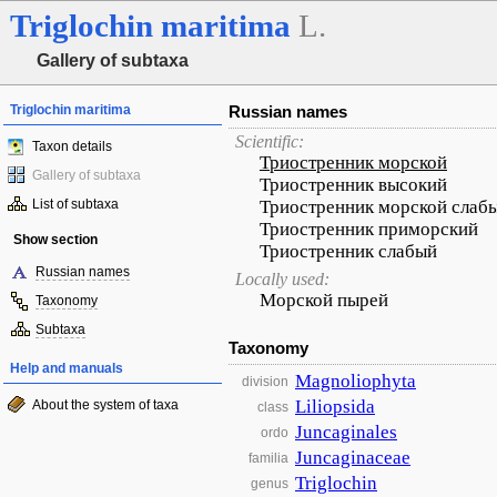
Triglochin
maritima
L.
Gallery of subtaxa
Triglochin maritima
Russian names
Scientific:
Taxon details
Триостренник морской
Gallery of subtaxa
Триостренник высокий
List of subtaxa
Триостренник морской слаб
Триостренник приморский
Show section
Триостренник слабый
Russian names
Locally used:
Морской пырей
Taxonomy
Subtaxa
Taxonomy
Help and manuals
Magnoliophyta
division
Liliopsida
About the system of taxa
class
Juncaginales
ordo
Juncaginaceae
familia
Triglochin
genus