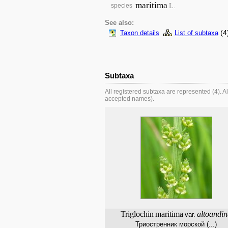
maritima
L.
species
See also:
(4
Taxon details
List of subtaxa
Subtaxa
All registered subtaxa are represented (4).
accepted names).
Triglochin
maritima
altoandi
var.
Триостренник морской (...)