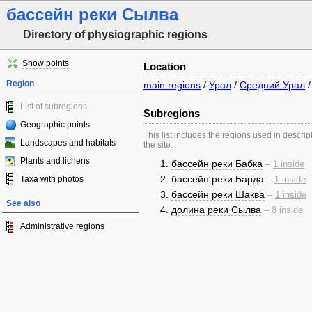
бассейн реки Сылва
Directory of physiographic regions
Show points
Location
Region
main regions
/
Урал
/
Средний Урал
List of subregions
Subregions
Geographic points
This list includes the regions used in descrip
Landscapes and habitats
the site.
Plants and lichens
бассейн реки Бабка
–
1 inside
бассейн реки Барда
Taxa with photos
–
1 inside
бассейн реки Шаква
–
1 inside
See also
долина реки Сылва
–
8 inside
Administrative regions