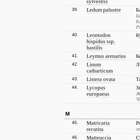
sylvestris
39.
Ledum palustre
Б
Б
К
Р
40.
Leontodon
К
hispidus ssp.
hastilis
41.
Leymus arenarius
К
42.
Linum
Л
catharticum
43.
Listera ovata
Т
44.
Lycopus
З
europaeus
Ж
Ч
M
45.
Matricaria
Р
recutita
л
46.
Matteuccia
С