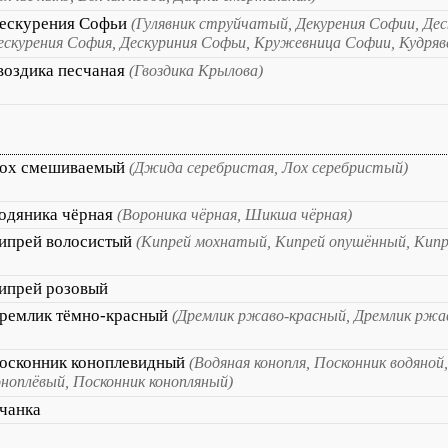
ескурения Софьи
(Гулявник струйчатый, Декурения Софии, Де
ескурения София, Дескуриния Софьи, Кружевница Софии, Кудряв
воздика песчаная
(Гвоздика Крылова)
ох смешиваемый
(Джида серебристая, Лох серебристый)
одяника чёрная
(Вороника чёрная, Шикша чёрная)
ипрей волосистый
(Кипрей мохнатый, Кипрей опушённый, Кип
ипрей розовый
ремлик тёмно-красный
(Дремлик ржаво-красный, Дремлик ржа
осконник коноплевидный
(Водяная конопля, Посконник водяной
оноплёвый, Посконник конопляный)
чанка