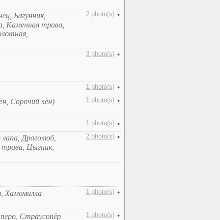
2 photo(s)
•
нец, Багунник,
а, Каменная трава,
олотная,
3 photo(s)
•
1 photo(s)
•
1 photo(s)
•
ён, Сорочий лён)
1 photo(s)
•
2 photo(s)
•
 лапа, Драголюб,
 трава, Цыгник,
1 photo(s)
•
я, Хамомилла
1 photo(s)
•
 перо, Страусопёр