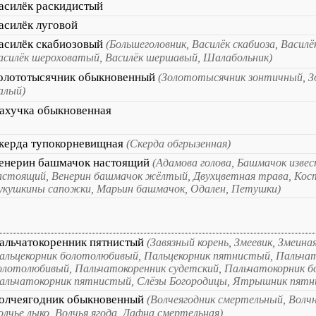
асилёк раскидистый
асилёк луговой
асилёк скабиозовый
(Большеголовник, Василёк скабиоза, Василё
асилёк шероховатый, Василёк шершавый, Шалабольник)
олототысячник обыкновенный
(Золототысячник зонтичный, 
алый)
ахучка обыкновенная
керда тупокорневищная
(Скерда обгрызенная)
енерин башмачок настоящий
(Адамова голова, Башмачок изве
астоящий, Венерин башмачок жёлтый, Двухцветная трава, Кос
укушкины сапожки, Марьин башмачок, Одален, Петушки)
альчатокоренник пятнистый
(Завязный корень, Змеевик, Змеина
альцекорник болотолюбивый, Пальцекорник пятнистый, Пальча
олотолюбивый, Пальчатокоренник судетский, Пальчатокорник 
альчатокорник пятнистый, Слёзы Богородицы, Ятрышник пят
олчеягодник обыкновенный
(Волчеягодник смертельный, Волч
олчье лыко, Волчья ягода, Дафна смертельная)