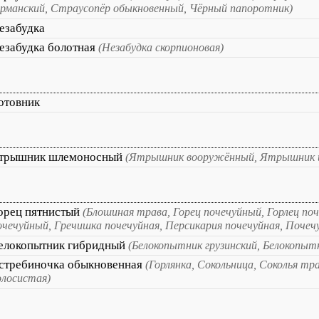
ерманский, Страусопёр обыкновенный, Чёрный папоротник)
езабудка
езабудка болотная
(Незабудка скорпионовая)
отовник
трышник шлемоносный
(Ятрышник вооружённый, Ятрышник 
орец пятнистый
(Блошиная трава, Горец почечуйный, Горлец по
очечуйный, Гречишка почечуйная, Персикария почечуйная, Почеч
елокопытник гибридный
(Белокопытник грузинский, Белокопытн
стребиночка обыкновенная
(Горлянка, Сокольница, Соколья тр
олосистая)