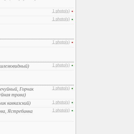
1 photo(s)
•
1 photo(s)
•
1 photo(s)
•
1 photo(s)
•
шлемовидный)
1 photo(s)
•
чечуйный, Горчак
уйная трава)
1 photo(s)
•
ик кавказский)
1 photo(s)
•
ава, Ястребинка