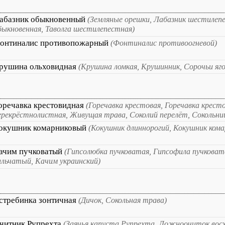
абазник обыкновенный
(Земляные орешки, Лабазник шестилеп
быкновенная, Таволга шестилепестная)
онтиналис противопожарный
(Фонтиналис противоогневой)
рушина ольховидная
(Крушина ломкая, Крушинник, Сорочьи яг
оречавка крестовидная
(Горечавка крестовая, Горечавка крест
ерекрёстнолистная, Живущая трава, Соколий перелёт, Сокольни
окушник комарниковый
(Кокушник длиннорогий, Кокушник ком
ачим пучковатый
(Гипсолюбка пучковатая, Гипсофила пучковат
ильчатый, Качим украинский)
стребинка зонтичная
(Дичок, Сокольная трава)
читник Рупрехта
(Заячья капуста Рупрехта, Ложноочиток вос