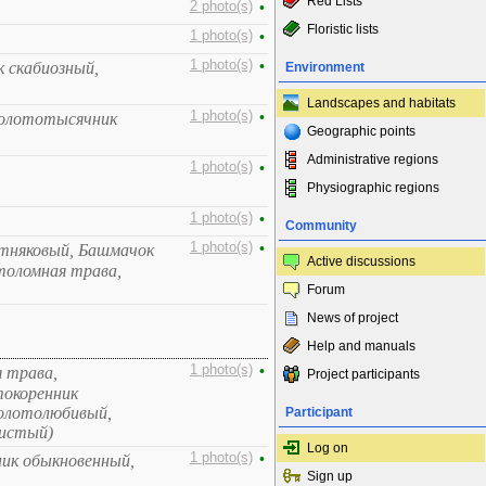
Red Lists
2 photo(s)
•
Floristic lists
1 photo(s)
•
1 photo(s)
•
к скабиозный,
Environment
Landscapes and habitats
1 photo(s)
•
Золототысячник
Geographic points
Administrative regions
1 photo(s)
•
Physiographic regions
1 photo(s)
•
Community
1 photo(s)
•
стняковый, Башмачок
Active discussions
толомная трава,
Forum
News of project
Help and manuals
1 photo(s)
•
я трава,
Project participants
токоренник
болотолюбивый,
Participant
нистый)
Log on
1 photo(s)
•
ник обыкновенный,
Sign up