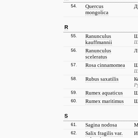
54.
Quercus
Д
mongolica
R
55.
Ranunculus
Ш
kauffmannii
Ш
56.
Ranunculus
Л
sceleratus
57.
Rosa cinnamomea
Ш
Ш
58.
Rubus saxatilis
К
Р
59.
Rumex aquaticus
Щ
60.
Rumex maritimus
Щ
S
61.
Sagina nodosa
М
62.
Salix fragilis var.
И