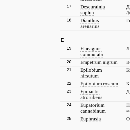
17.
Descurainia
Д
sophia
Д
18.
Dianthus
Г
arenarius
E
19.
Elaeagnus
Л
commutata
20.
Empetrum nigrum
В
21.
Epilobium
К
hirsutum
22.
Epilobium roseum
К
23.
Epipactis
Д
atrorubens
24.
Eupatorium
П
cannabinum
к
25.
Euphrasia
О