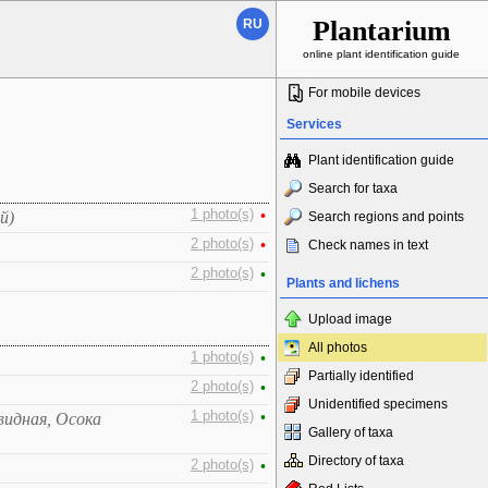
Plantarium
RU
online plant identification guide
For mobile devices
Services
Plant identification guide
Search for taxa
1 photo(s)
•
й)
Search regions and points
2 photo(s)
•
Check names in text
2 photo(s)
•
Plants and lichens
Upload image
All photos
1 photo(s)
•
Partially identified
2 photo(s)
•
Unidentified specimens
1 photo(s)
•
видная, Осока
Gallery of taxa
Directory of taxa
2 photo(s)
•