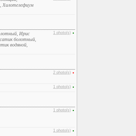
, Хилотелефиум
1 photo(s)
•
олотный, Ирис
асатик болотный,
тик водяной,
2 photo(s)
•
1 photo(s)
•
1 photo(s)
•
1 photo(s)
•