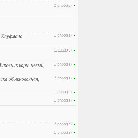
2 photo(s)
•
1 photo(s)
•
 Кауфмана,
1 photo(s)
•
1 photo(s)
•
 Шиповник коричневый,
2 photo(s)
•
ика обыкновенная,
1 photo(s)
•
1 photo(s)
•
2 photo(s)
•
1 photo(s)
•