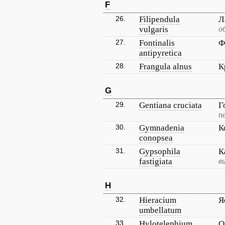
F
26.
Filipendula
Л
vulgaris
о
27.
Fontinalis
Ф
antipyretica
28.
Frangula alnus
К
G
29.
Gentiana cruciata
Г
п
30.
Gymnadenia
К
conopsea
31.
Gypsophila
К
fastigiata
в
H
32.
Hieracium
Я
umbellatum
33.
Hylotelephium
О