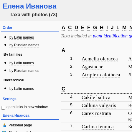
Елена Иванова
Taxa with photos (73)
A
C
D
E
F
G
H
I
J
L
M
Order
Taxa included in
plant identification g
by Latin names
by Russian names
A
By families
1.
Acmella oleracea
А
by Latin names
2.
Agastache
М
by Russian names
3.
Atriplex calotheca
Л
Hierarchical
C
by Latin names
4.
Cakile baltica
М
Settings
5.
Calluna vulgaris
В
open links in new window
6.
Carex rostrata
О
Елена Иванова
к
Personal page
7.
Carlina fennica
К