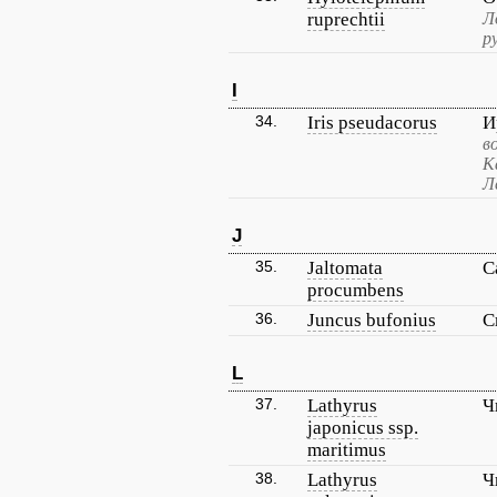
ruprechtii
Л
р
I
34.
Iris pseudacorus
И
в
К
Л
J
35.
Jaltomata
С
procumbens
36.
Juncus bufonius
С
L
37.
Lathyrus
Ч
japonicus ssp.
maritimus
38.
Lathyrus
Ч