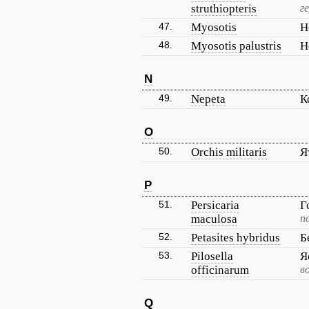
struthiopteris
г
47.
Myosotis
Н
48.
Myosotis palustris
Н
N
49.
Nepeta
К
O
50.
Orchis militaris
Я
P
51.
Persicaria
Г
maculosa
п
52.
Petasites hybridus
Б
53.
Pilosella
Я
officinarum
в
Q