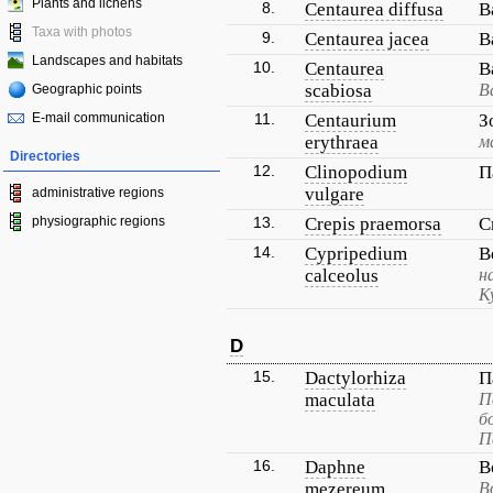
Plants and lichens
8.
Centaurea diffusa
В
Taxa with photos
9.
Centaurea jacea
В
Landscapes and habitats
10.
Centaurea
В
scabiosa
В
Geographic points
E-mail communication
11.
Centaurium
З
erythraea
м
Directories
12.
Clinopodium
П
vulgare
administrative regions
physiographic regions
13.
Crepis praemorsa
С
14.
Cypripedium
В
calceolus
н
К
D
15.
Dactylorhiza
П
maculata
П
б
П
16.
Daphne
В
mezereum
В