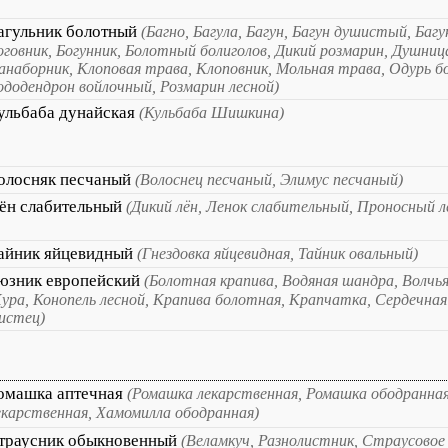
агульник болотный
(Багно, Багула, Багун, Багун душистый, Багу
оговник, Богунник, Болотный болиголов, Дикий розмарин, Душниц
анаборник, Клоповая трава, Клоповник, Мольная трава, Одурь б
ододендрон войлочный, Розмарин лесной)
ульбаба дунайская
(Кульбаба Шишкина)
олосняк песчаный
(Волоснец песчаный, Элимус песчаный)
ён слабительный
(Дикий лён, Ленок слабительный, Проносный л
айник яйцевидный
(Гнездовка яйцевидная, Тайник овальный)
юзник европейский
(Болотная крапива, Водяная шандра, Волчья
ура, Конопель лесной, Крапива болотная, Крапчатка, Сердечная
истец)
омашка аптечная
(Ромашка лекарственная, Ромашка ободранна
екарственная, Хамомилла ободранная)
траусник обыкновенный
(Веламкуч, Разнолистник, Страусовое