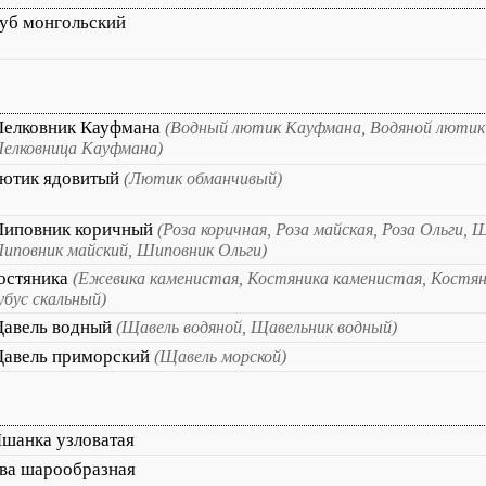
уб монгольский
елковник Кауфмана
(Водный лютик Кауфмана, Водяной лютик
елковница Кауфмана)
ютик ядовитый
(Лютик обманчивый)
иповник коричный
(Роза коричная, Роза майская, Роза Ольги,
иповник майский, Шиповник Ольги)
остяника
(Ежевика каменистая, Костяника каменистая, Костян
убус скальный)
авель водный
(Щавель водяной, Щавельник водный)
авель приморский
(Щавель морской)
шанка узловатая
ва шарообразная