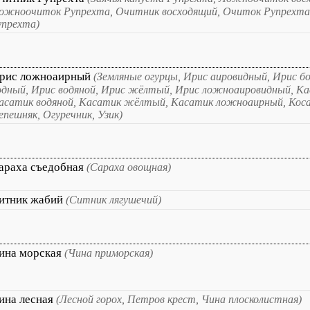
ожноочиток Рупрехта, Очитник восходящий, Очиток Рупрехта
упрехта)
рис ложноаирный
(Земляные огурцы, Ирис аировидный, Ирис б
одный, Ирис водяной, Ирис жёлтый, Ирис ложноаировидный, К
асатик водяной, Касатик жёлтый, Касатик ложноаирный, Коса
епешняк, Огуречник, Узик)
араха съедобная
(Сараха овощная)
итник жабий
(Ситник лягушечий)
ина морская
(Чина приморская)
ина лесная
(Лесной горох, Петров крест, Чина плосколистная)