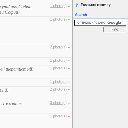
Password recovery
1 photo(s)
•
скурайния Софии,
ец Софии)
Search
1 photo(s)
•
2 photo(s)
•
1 photo(s)
•
1 photo(s)
•
рей шерстистый)
1 photo(s)
•
2 photo(s)
•
вый)
3 photo(s)
•
, Посконник
1 photo(s)
•