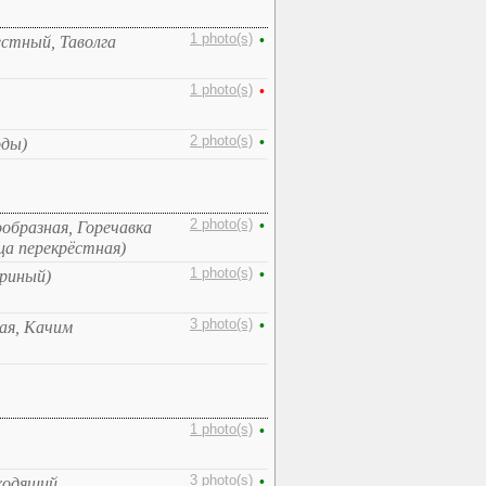
1 photo(s)
•
естный, Таволга
1 photo(s)
•
2 photo(s)
•
оды)
2 photo(s)
•
ообразная, Горечавка
ца перекрёстная)
1 photo(s)
•
ариный)
3 photo(s)
•
ая, Качим
1 photo(s)
•
3 photo(s)
•
ходящий,