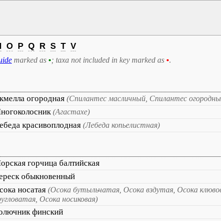
N
O
P
Q
R
S
T
V
uide
marked as
•
; taxa not included in key marked as
•
.
кмелла огородная
(Спилантес масличный, Спилантес огородны
ногоколосник
(Агастахе)
ебеда красивоплодная
(Лебеда копьелистная)
орская горчица балтийская
ереск обыкновенный
сока носатая
(Осока бутыльчатая, Осока вздутая, Осока клюво
ругловатая, Осока носиковая)
олючник финский