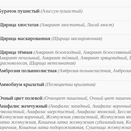
Бурачок пушистый
(Алиссум пушистый)
Щирица хвостатая
(Амарант хвостатый, Лисий хвост)
Щирица маскированная
(Щирица маскировочная)
Щирица тёмная
(Амарант белоплодный, Амарант белосемянный
Амарант печальный, Амарант тёмный, Амарант хрящевидный,
красноколосая, Щирица метельчатая)
Амброзия полыннолистная
(Амброзия полынелистная, Амбрози
Аммобиум крылатый
(Пескоцветка крылатая)
Очный цвет полевой
(Очноцвет пашенный, Очный цвет пашенн
Анафалис жемчужный
(Анафалис западный, Анафалис коричны
узколистный, Анафалис шерстистый, Анафалис японский, Бесс
Жемчужник коричный, Жемчужник узколистный, Жемчужник япо
лапка жемчужная, Кошачья лапка жемчужная субальпийская, Ко
коричная, Кошачья лапка подорожниковая, Сушеница жемчужна