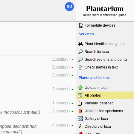
Plantarium
RU
online plant identification guide
For mobile devices
Services
Plant identification guide
Search for taxa
2 photo(s)
•
Search regions and points
5 photo(s)
•
Check names in text
2 photo(s)
•
Plants and lichens
Upload image
5 photo(s)
•
All photos
1 photo(s)
•
Partially identified
Unidentified specimens
2 photo(s)
•
ик таволголистный)
Gallery of taxa
4 photo(s)
•
трава иволистная,
Directory of taxa
рекрасный)