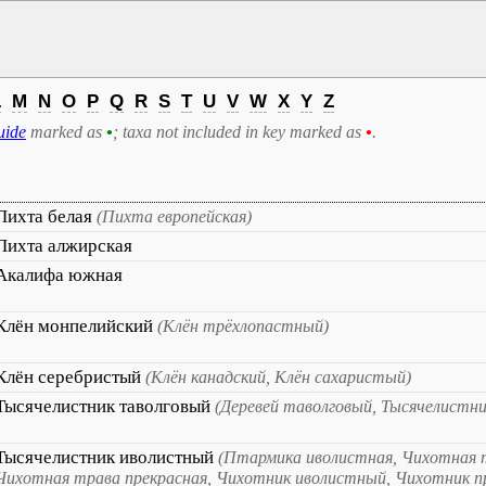
L
M
N
O
P
Q
R
S
T
U
V
W
X
Y
Z
uide
marked as
•
; taxa not included in key marked as
•
.
Пихта белая
(Пихта европейская)
Пихта алжирская
Акалифа южная
Клён монпелийский
(Клён трёхлопастный)
Клён серебристый
(Клён канадский, Клён сахаристый)
Тысячелистник таволговый
(Деревей таволговый, Тысячелистн
Тысячелистник иволистный
(Птармика иволистная, Чихотная 
Чихотная трава прекрасная, Чихотник иволистный, Чихотник п