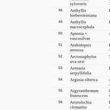
sylvestris
48.
Anthyllis
biebersteiniana
49.
Anthyllis
macrocephala
50.
Aptenia ×
vascosilvae
51.
Arabidopsis
arenosa
52.
Arctostaphylos
uva-ursi
53.
Arenaria
serpyllifolia
54.
Argusia sibirica
55.
Argyranthemum
frutescens
56.
Aristolochia
clematitis