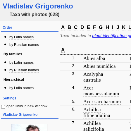
Vladislav Grigorenko
Taxa with photos (628)
A
B
C
D
E
F
G
H
I
J
K
Order
Taxa included in
plant identification g
by Latin names
by Russian names
A
By families
1.
Abies alba
by Latin names
2.
Abies numidica
by Russian names
3.
Acalypha
australis
Hierarchical
4.
Acer
by Latin names
monspessulanum
Settings
5.
Acer saccharinum
open links in new window
6.
Achillea
Vladislav Grigorenko
filipendulina
7.
Achillea
salicifolia