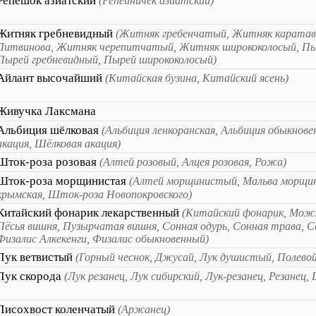
Репешок азиатский
(Репейничек азиатский)
Житняк гребневидный
(Житняк гребенчатый, Житняк каратав
Литвинова, Житняк черепитчатый, Житняк ширококолосый, Пы
Пырей гребневидный, Пырей ширококолосый)
Айлант высочайший
(Китайская бузина, Китайский ясень)
Живучка Лаксмана
Альбиция шёлковая
(Альбиция ленкоранская, Альбиция обыкнове
акация, Шёлковая акация)
Шток-роза розовая
(Алтей розовый, Алцея розовая, Рожа)
Шток-роза морщинистая
(Алтей морщинистый, Мальва морщи
крымская, Шток-роза Новопокровского)
Китайский фонарик лекарственный
(Китайский фонарик, Мож
Пёсья вишня, Пузырчатая вишня, Сонная одурь, Сонная трава, С
Физалис Алкекенги, Физалис обыкновенный)
Лук ветвистый
(Горный чеснок, Джусай, Лук душистый, Полевой
Лук скорода
(Лук резанец, Лук сибирский, Лук-резанец, Резанец
Лисохвост коленчатый
(Аржанец)