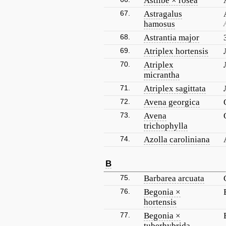
Astilbe × rosea
67.
Astragalus
hamosus
68.
Astrantia major
69.
Atriplex hortensis
70.
Atriplex
micrantha
71.
Atriplex sagittata
72.
Avena georgica
73.
Avena
trichophylla
74.
Azolla caroliniana
B
75.
Barbarea arcuata
76.
Begonia ×
hortensis
77.
Begonia ×
tuberhybrida