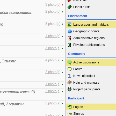
Red Lists
3 photo(s)
•
Floristic lists
2 photo(s)
•
идка зеленоватая)
Environment
8 photo(s)
•
й)
Landscapes and habitats
Geographic points
1 photo(s)
•
Administrative regions
Physiographic regions
3 photo(s)
•
Community
4 photo(s)
•
, Эгилопс
Active discussions
Forum
2 photo(s)
•
News of project
Help and manuals
1 photo(s)
•
Project participants
2 photo(s)
•
Лжекаштан конский)
Participant
5 photo(s)
•
ий, Агератум
Log on
Sign up
2 photo(s)
•