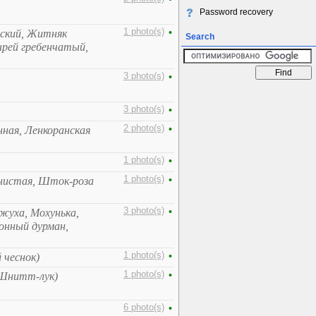
Password recovery
1 photo(s)
•
ский, Житняк
Search
рей гребенчатый,
3 photo(s)
•
3 photo(s)
•
2 photo(s)
•
нная, Ленкоранская
1 photo(s)
•
1 photo(s)
•
нистая, Шток-роза
3 photo(s)
•
жуха, Мохунька,
онный дурман,
1 photo(s)
•
 чеснок)
1 photo(s)
•
, Шнитт-лук)
6 photo(s)
•