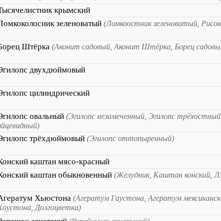
Тысячелистник крымский
Ломкоколосник зеленоватый
(Ломкоостник зеленоватый, Рисов
Борец Штёрка
(Аконит садовый, Аконит Штёрка, Борец садовы
Эгилопс двухдюймовый
Эгилопс цилиндрический
Эгилопс овальный
(Эгилопс незамеченный, Эгилопс трёхостный
яйцевидный)
Эгилопс трёхдюймовый
(Эгилопс оттопыренный)
Конский каштан мясо-красный
Конский каштан обыкновенный
(Желудник, Каштан конский, 
Агератум Хьюстона
(Агератум Гаустона, Агератум мексиканск
Хоустона, Долгоцветка)