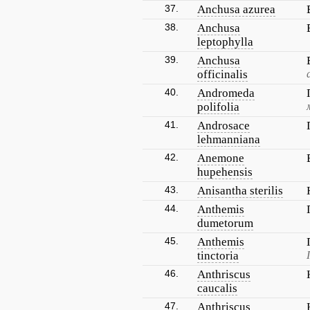
37.
Anchusa azurea
38.
Anchusa
leptophylla
39.
Anchusa
officinalis
40.
Andromeda
polifolia
41.
Androsace
lehmanniana
42.
Anemone
hupehensis
43.
Anisantha sterilis
44.
Anthemis
dumetorum
45.
Anthemis
tinctoria
46.
Anthriscus
caucalis
47.
Anthriscus