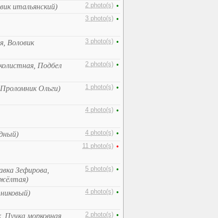
2 photo(s)
•
овик итальянский)
3 photo(s)
•
3 photo(s)
•
я, Воловик
2 photo(s)
•
колистная, Подбел
1 photo(s)
•
 Проломник Ольги)
4 photo(s)
•
4 photo(s)
•
одный)
11 photo(s)
•
5 photo(s)
•
вка Зефирова,
-жёлтая)
4 photo(s)
•
пниковый)
2 photo(s)
•
, Пучка морковная,