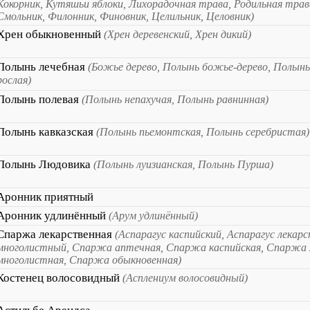
Кокорник, Кутяшьи яблоки, Лихорадочная трава, Родильная трав
Смольник, Филонник, Финовник, Целильник, Целовник)
Хрен обыкновенный
(Хрен деревенский, Хрен дикий)
Полынь лечебная
(Божье дерево, Полынь божье-дерево, Полынь
рослая)
Полынь полевая
(Полынь непахучая, Полынь равнинная)
Полынь кавказская
(Полынь пьемонтская, Полынь серебристая)
Полынь Людовика
(Полынь луизианская, Полынь Пурша)
Аронник приятный
Аронник удлинённый
(Арум удлинённый)
Спаржа лекарственная
(Аспарагус каспийский, Аспарагус лекар
многолистный, Спаржа аптечная, Спаржа каспийская, Спаржа 
многолистная, Спаржа обыкновенная)
Костенец волосовидный
(Асплениум волосовидный)