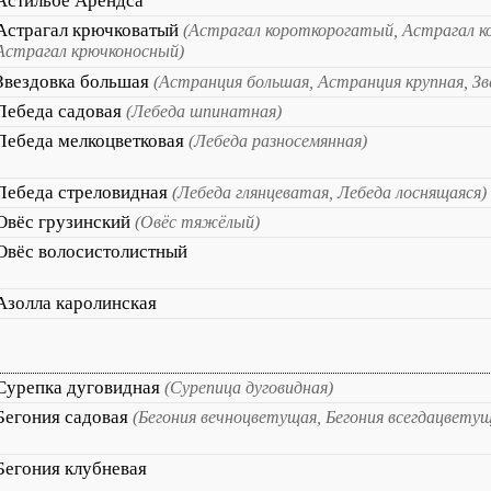
Астильбе Арендса
Астрагал крючковатый
(Астрагал короткорогатый, Астрагал к
Астрагал крючконосный)
Звездовка большая
(Астранция большая, Астранция крупная, Зв
Лебеда садовая
(Лебеда шпинатная)
Лебеда мелкоцветковая
(Лебеда разносемянная)
Лебеда стреловидная
(Лебеда глянцеватая, Лебеда лоснящаяся)
Овёс грузинский
(Овёс тяжёлый)
Овёс волосистолистный
Азолла каролинская
Сурепка дуговидная
(Сурепица дуговидная)
Бегония садовая
(Бегония вечноцветущая, Бегония всегдацветущ
Бегония клубневая