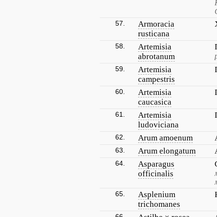
57.
Armoracia
rusticana
58.
Artemisia
abrotanum
59.
Artemisia
campestris
60.
Artemisia
caucasica
61.
Artemisia
ludoviciana
62.
Arum amoenum
63.
Arum elongatum
64.
Asparagus
officinalis
65.
Asplenium
trichomanes
66.