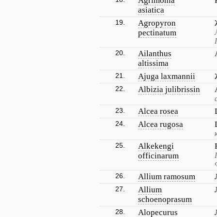
Agrimonia
asiatica
19.
Agropyron
pectinatum
20.
Ailanthus
altissima
21.
Ajuga laxmannii
22.
Albizia julibrissin
23.
Alcea rosea
24.
Alcea rugosa
25.
Alkekengi
officinarum
26.
Allium ramosum
27.
Allium
schoenoprasum
28.
Alopecurus