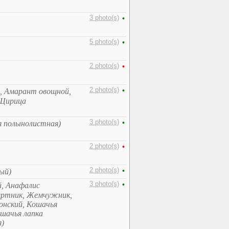
3 photo(s)
•
5 photo(s)
•
2 photo(s)
•
2 photo(s)
•
, Амарант овощной,
 Щирица
3 photo(s)
•
я полынолистная)
2 photo(s)
•
2 photo(s)
•
ый)
3 photo(s)
•
й, Анафалис
мертник, Жемчужник,
нский, Кошачья
шачья лапка
я)