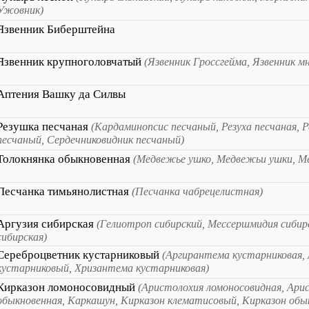
Ужовник)
Язвенник Биберштейна
Язвенник крупноголовчатый
(Язвенник Гроссгейма, Язвенник 
Аптения Вашку да Силвы
Резушка песчаная
(Кардаминопсис песчаный, Резуха песчаная, Р
песчаный, Сердечниковидник песчаный)
Толокнянка обыкновенная
(Медвежье ушко, Медвежьи ушки, М
Песчанка тимьянолистная
(Песчанка чабрецелистная)
Аргузия сибирская
(Гелиотроп сибирский, Мессершмидия сибир
сибирская)
Сереброцветник кустарниковый
(Аргирантема кустарниковая,
кустарниковый, Хризантема кустарниковая)
Кирказон ломоносовидный
(Аристолохия ломоносовидная, Ари
обыкновенная, Каркашун, Кирказон клематисовый, Кирказон обы