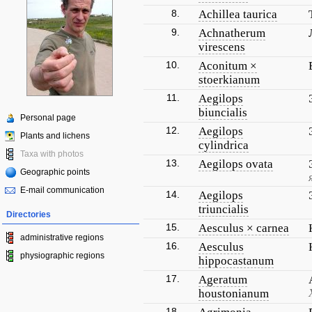
8.
Achillea taurica
9.
Achnatherum
virescens
10.
Aconitum ×
stoerkianum
11.
Aegilops
biuncialis
Personal page
12.
Aegilops
Plants and lichens
cylindrica
Taxa with photos
13.
Aegilops ovata
Geographic points
E-mail communication
14.
Aegilops
triuncialis
Directories
15.
Aesculus × carnea
administrative regions
16.
Aesculus
physiographic regions
hippocastanum
17.
Ageratum
houstonianum
18.