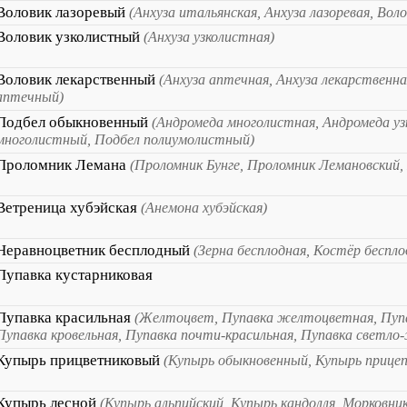
Воловик лазоревый
(Анхуза итальянская, Анхуза лазоревая, Вол
Воловик узколистный
(Анхуза узколистная)
Воловик лекарственный
(Анхуза аптечная, Анхуза лекарственна
аптечный)
Подбел обыкновенный
(Андромеда многолистная, Андромеда уз
многолистный, Подбел полиумолистный)
Проломник Лемана
(Проломник Бунге, Проломник Лемановский,
Ветреница хубэйская
(Анемона хубэйская)
Неравноцветник бесплодный
(Зерна бесплодная, Костёр беспл
Пупавка кустарниковая
Пупавка красильная
(Желтоцвет, Пупавка желтоцветная, Пупа
Пупавка кровельная, Пупавка почти-красильная, Пупавка светло
Купырь прицветниковый
(Купырь обыкновенный, Купырь прице
Купырь лесной
(Купырь альпийский, Купырь кандолля, Морковник