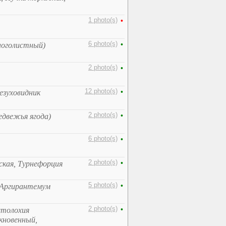
1 photo(s)
•
6 photo(s)
•
многолистный)
2 photo(s)
•
12 photo(s)
•
езуховидник
2 photo(s)
•
едвежья ягода)
6 photo(s)
•
2 photo(s)
•
ская, Турнефорция
5 photo(s)
•
 Аргирантемум
2 photo(s)
•
столохия
кновенный,