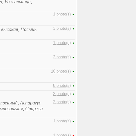
а, Рожальница,
1 photo(s)
•
3 photo(s)
•
 высокая, Полынь
1 photo(s)
•
2 photo(s)
•
10 photo(s)
•
8 photo(s)
•
2 photo(s)
•
2 photo(s)
•
ственный, Аспарагус
многоиглая, Спаржа
1 photo(s)
•
1 photo(s)
•