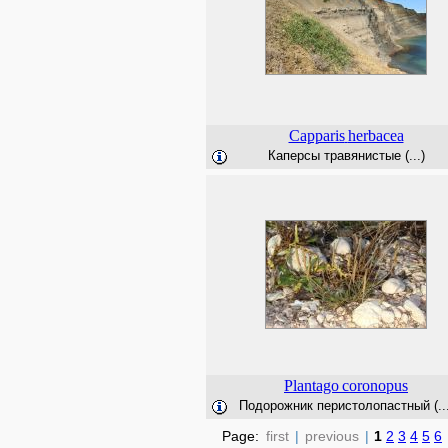
Capparis
herbacea
Каперсы травянистые (...)
Plantago
coronopus
Подорожник перистолопастный (...
Page:
first
|
previous
|
1
2
3
4
5
6