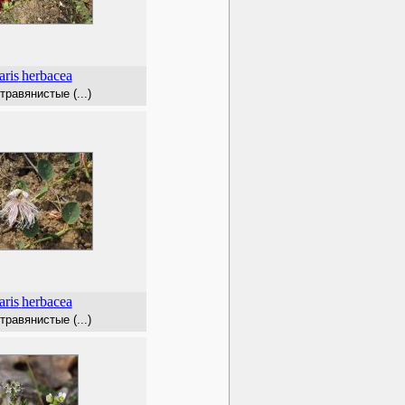
ris
herbacea
травянистые (...)
ris
herbacea
травянистые (...)