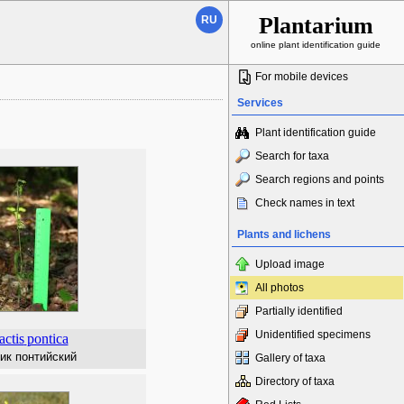
Plantarium
RU
online plant identification guide
For mobile devices
Services
Plant identification guide
Search for taxa
Search regions and points
Check names in text
Plants and lichens
Upload image
All photos
Partially identified
Unidentified specimens
actis
pontica
ик понтийский
Gallery of taxa
Directory of taxa