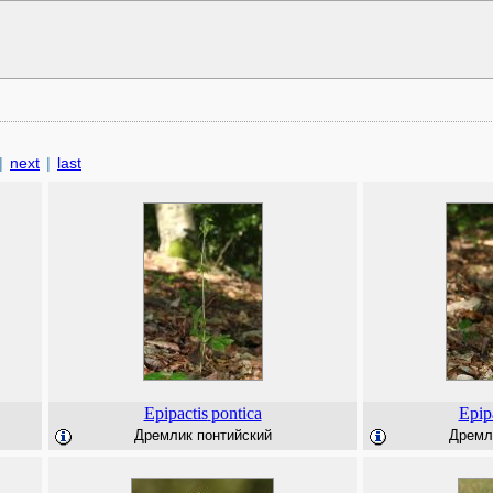
|
next
|
last
Epipactis
pontica
Epip
Дремлик понтийский
Дремл