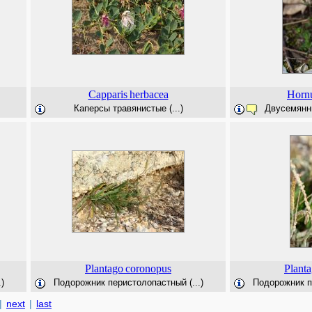
Capparis
herbacea
Horn
Каперсы травянистые (...)
Двусемянни
Plantago
coronopus
Plant
)
Подорожник перистолопастный (...)
Подорожник пе
|
next
|
last