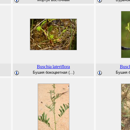
Buschia
lateriflora
Busc
Бушия бокоцветная (...)
Бушия б