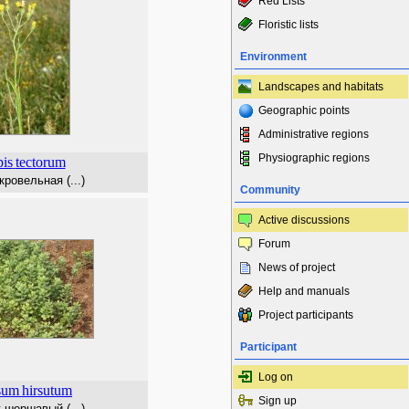
Red Lists
Floristic lists
Environment
Landscapes and habitats
Geographic points
Administrative regions
Physiographic regions
is
tectorum
кровельная (...)
Community
Active discussions
Forum
News of project
Help and manuals
Project participants
Participant
Log on
sum
hirsutum
Sign up
 шершавый (...)