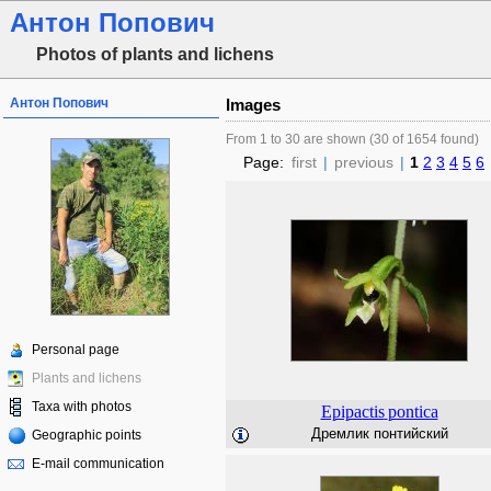
Антон Попович
Photos of plants and lichens
Антон Попович
Images
From 1 to 30 are shown (30 of 1654 found)
Page:
first
|
previous
|
1
2
3
4
5
6
Personal page
Plants and lichens
Taxa with photos
Epipactis
pontica
Дремлик понтийский
Geographic points
E-mail communication