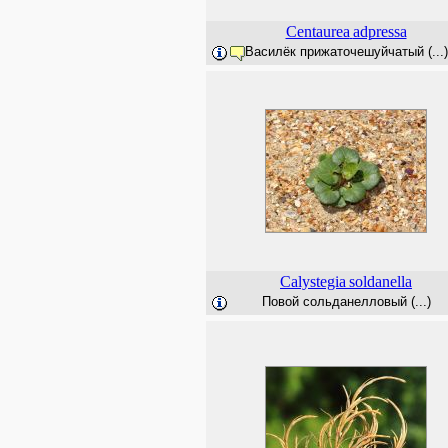
Centaurea
adpressa
Василёк прижаточешуйчатый (...)
Calystegia
soldanella
Повой сольданелловый (...)