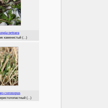
ungia
petraea
к каменистый (...)
ago
coronopus
ристолопастный (...)