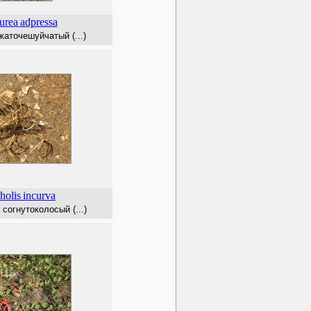
urea
adpressa
аточешуйчатый (...)
holis
incurva
согнутоколосый (...)