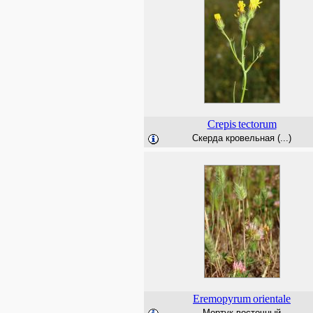
Crepis
tectorum
Скерда кровельная (...)
Eremopyrum
orientale
Мортук восточный