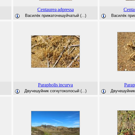
Centaurea
adpressa
Centa
Василёк прижаточешуйчатый (...)
Василёк приж
Parapholis
incurva
Parap
Двучешуйник согнутоколосый (...)
Двучешуйник 