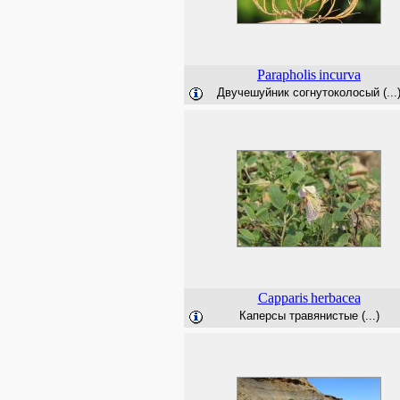
Parapholis
incurva
Двучешуйник согнутоколосый (...
Capparis
herbacea
Каперсы травянистые (...)