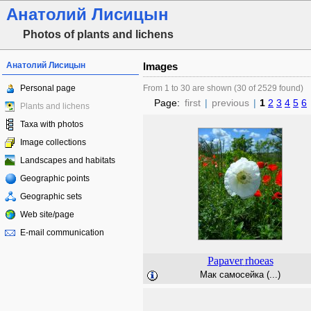
Анатолий Лисицын
Photos of plants and lichens
Анатолий Лисицын
Images
Personal page
From 1 to 30 are shown (30 of 2529 found)
Page:
first
|
previous
|
1
2
3
4
5
6
Plants and lichens
Taxa with photos
Image collections
Landscapes and habitats
Geographic points
Geographic sets
Web site/page
E-mail communication
Papaver
rhoeas
Мак самосейка (...)