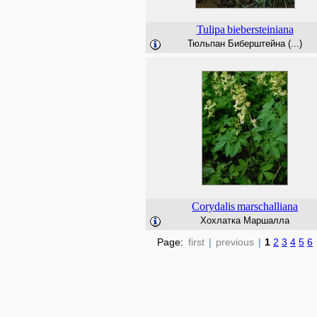
Tulipa
biebersteiniana
Тюльпан Биберштейна (...)
Corydalis
marschalliana
Хохлатка Маршалла
Page:
first
|
previous
|
1
2
3
4
5
6