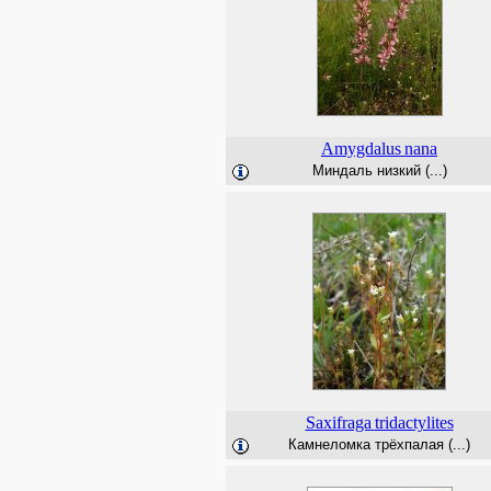
Amygdalus
nana
Миндаль низкий (...)
Saxifraga
tridactylites
Камнеломка трёхпалая (...)