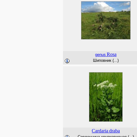
Rosa
genus
Шиповник (...)
Cardaria
draba
Сердечница крупковидная (...)