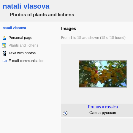
natali vlasova
Photos of plants and lichens
natali vlasova
Images
Personal page
From 1 to 15 are shown (15 of 15 found)
Plants and lichens
Taxa with photos
E-mail communication
Prunus
rossica
×
Слива русская