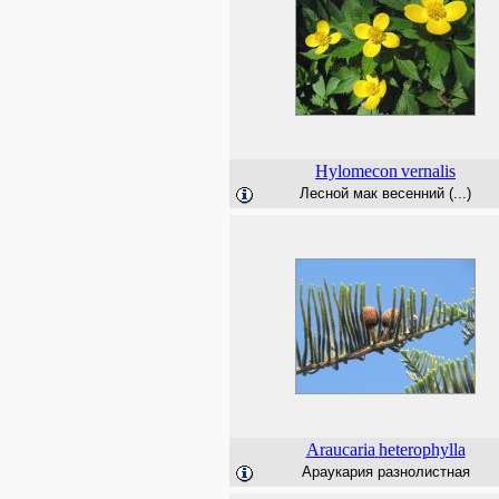
Hylomecon
vernalis
Лесной мак весенний (...)
Araucaria
heterophylla
Араукария разнолистная