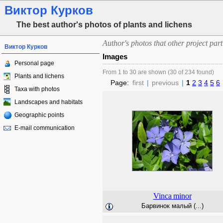
Виктор Курков
The best author's photos of plants and lichens
Author's photos that other project part
Виктор Курков
Images
Personal page
From 1 to 30 are shown (30 of 234 found)
Plants and lichens
Page:
first
|
previous
|
1
2
3
4
5
6
Taxa with photos
Landscapes and habitats
Geographic points
E-mail communication
Vinca
minor
Барвинок малый (...)