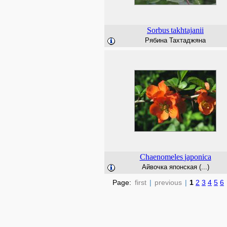
Sorbus
takhtajanii
Рябина Тахтаджяна
Chaenomeles
japonica
Айвочка японская (...)
Page:
first
|
previous
|
1
2
3
4
5
6