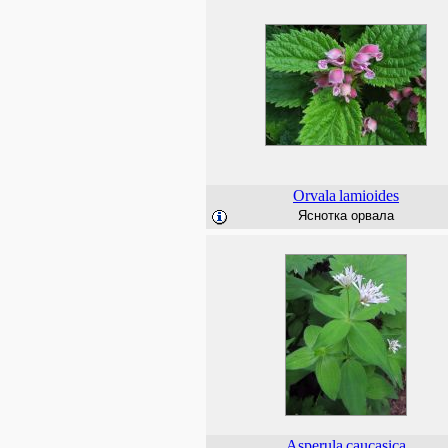
Orvala
lamioides
Яснотка орвала
Asperula
caucasica