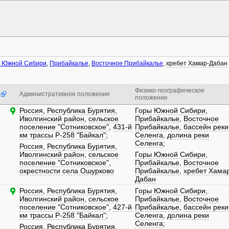
ы Южной Сибири
,
Прибайкалье
,
Восточное Прибайкалье
,
хребет Хамар-Дабан
Физико-географическое
Административное положение
положение
Россия
,
Республика Бурятия
,
Горы Южной Сибири
,
Иволгинский район
,
сельское
Прибайкалье
,
Восточное
поселение "Сотниковское"
,
431-й
Прибайкалье
,
бассейн реки
км трассы Р-258 "Байкал"
;
Селенга
,
долина реки
Селенга
;
Россия
,
Республика Бурятия
,
Иволгинский район
,
сельское
Горы Южной Сибири
,
поселение "Сотниковское"
,
Прибайкалье
,
Восточное
окрестности села Ошурково
Прибайкалье
,
хребет Хама
Дабан
Россия
,
Республика Бурятия
,
Горы Южной Сибири
,
Иволгинский район
,
сельское
Прибайкалье
,
Восточное
поселение "Сотниковское"
,
427-й
Прибайкалье
,
бассейн реки
км трассы Р-258 "Байкал"
;
Селенга
,
долина реки
Селенга
;
Россия
,
Республика Бурятия
,