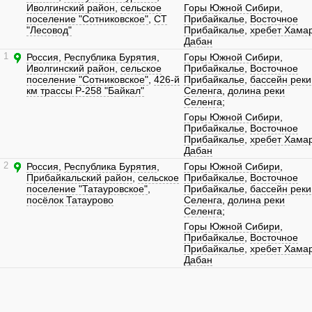
Иволгинский район
,
сельское
Горы Южной Сибири
,
поселение "Сотниковское"
,
СТ
Прибайкалье
,
Восточное
"Лесовод"
Прибайкалье
,
хребет Хама
Дабан
1
Россия
,
Республика Бурятия
,
Горы Южной Сибири
,
Иволгинский район
,
сельское
Прибайкалье
,
Восточное
поселение "Сотниковское"
,
426-й
Прибайкалье
,
бассейн реки
км трассы Р-258 "Байкал"
Селенга
,
долина реки
Селенга
;
Горы Южной Сибири
,
Прибайкалье
,
Восточное
Прибайкалье
,
хребет Хама
Дабан
2
Россия
,
Республика Бурятия
,
Горы Южной Сибири
,
Прибайкальский район
,
сельское
Прибайкалье
,
Восточное
поселение "Татауровское"
,
Прибайкалье
,
бассейн реки
посёлок Татаурово
Селенга
,
долина реки
Селенга
;
Горы Южной Сибири
,
Прибайкалье
,
Восточное
Прибайкалье
,
хребет Хама
Дабан