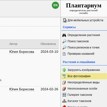
Плантариум
EN
определитель растений
онлайн
Для мобильных устройств
Сервисы
Определение растения
Поиск таксонов
Автор
Обновлена
Поиск регионов и точек
Юлия Борисова
2024-03-10
Проверка названий
Растения и лишайники
Загрузить изображение
Все фотографии
р-
Неопределённые виды
Неопознанные особи
Юлия Борисова
2024-02-26
Галерея таксонов
Каталог таксонов