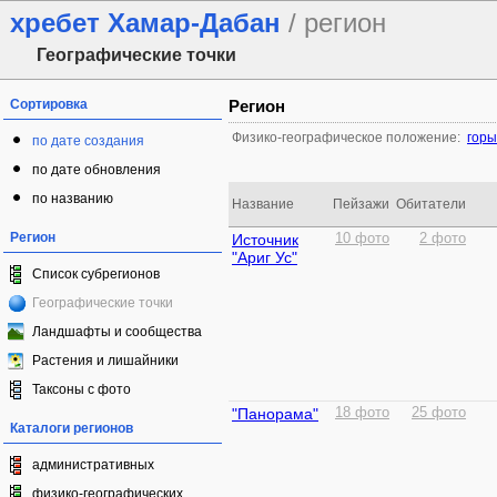
хребет Хамар-Дабан
/ регион
Географические точки
Сортировка
Регион
Физико-географическое положение:
гор
по дате создания
по дате обновления
по названию
Название
Пейзажи
Обитатели
Регион
Источник
10 фото
2 фото
"Ариг Ус"
Список субрегионов
Географические точки
Ландшафты и сообщества
Растения и лишайники
Таксоны с фото
"Панорама"
18 фото
25 фото
Каталоги регионов
административных
физико-географических