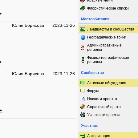
Красные книги
Флористические списки
р-
Местообитания
Юлия Борисова
2023-11-26
Ландшафты и сообщества
Географические точки
Административные
регионы
Физико-географические
р-
регионы
Сообщество
Юлия Борисова
2023-11-26
Активные обсуждения
Форум
Новости проекта
Справочный центр
р-
Участники проекта
Участник
Авторизация